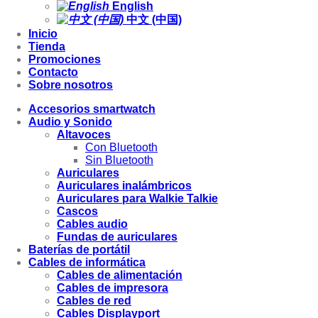
English
中文 (中国)
Inicio
Tienda
Promociones
Contacto
Sobre nosotros
Accesorios smartwatch
Audio y Sonido
Altavoces
Con Bluetooth
Sin Bluetooth
Auriculares
Auriculares inalámbricos
Auriculares para Walkie Talkie
Cascos
Cables audio
Fundas de auriculares
Baterías de portátil
Cables de informática
Cables de alimentación
Cables de impresora
Cables de red
Cables Displayport