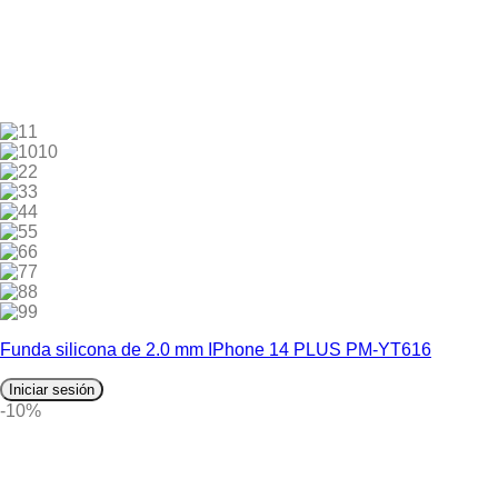
1
10
2
3
4
5
6
7
8
9
Funda silicona de 2.0 mm IPhone 14 PLUS PM-YT616
Iniciar sesión
-10%