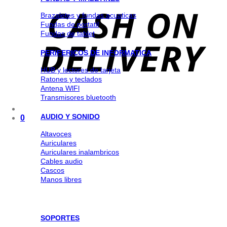
Brazaletes y fundas acuaticas
Fundas de portatil
Fundas de tablet
PERIFERICOS DE INFORMATICA
HUB y lectores de tarjeta
Ratones y teclados
Antena WlFl
Transmisores bluetooth
AUDIO Y SONIDO
0
Altavoces
Auriculares
Auriculares inalambricos
Cables audio
Cascos
Manos libres
SOPORTES