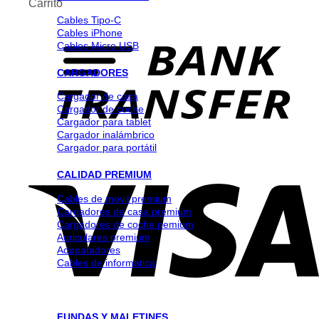
Carrito
Cables Tipo-C
Cables iPhone
Cables Micro USB
CARGADORES
Cargador de casa
Cargador de coche
Cargador para tablet
Cargador inalámbrico
Cargador para portátil
CALIDAD PREMIUM
Cables de movil premium
Cargadores de casa premium
Cargadores de coche pemium
Auriculares premium
Adapatadores
Cables de informatica
FUNDAS Y MALETINES