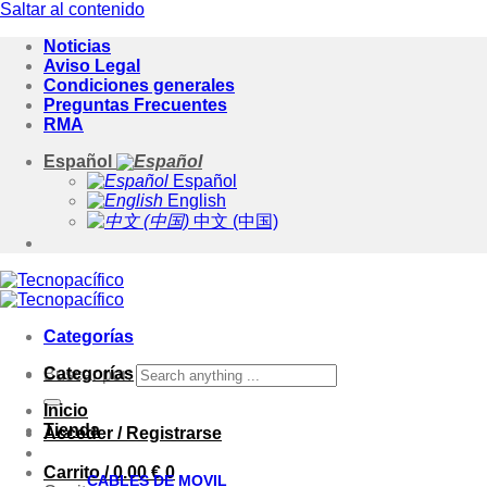
Saltar al contenido
Noticias
Aviso Legal
Condiciones generales
Preguntas Frecuentes
RMA
Español
Español
English
中文 (中国)
Categorías
Categorías
Buscar por:
Inicio
Tienda
Acceder / Registrarse
Carrito /
0.00
€
0
CABLES DE MOVIL