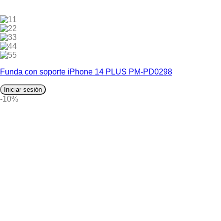
1
2
3
4
5
Funda con soporte iPhone 14 PLUS PM-PD0298
Iniciar sesión
-10%