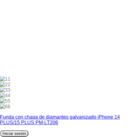
1
2
3
4
5
6
Funda con chapa de diamantes galvanizado iPhone 14
PLUS/15 PLUS PM-LT206
Iniciar sesión