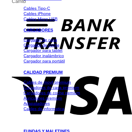
Carrito
Cables Tipo-C
Cables iPhone
Cables Micro USB
CARGADORES
Cargador de casa
Cargador de coche
Cargador para tablet
Cargador inalámbrico
Cargador para portátil
CALIDAD PREMIUM
Cables de movil premium
Cargadores de casa premium
Cargadores de coche pemium
Auriculares premium
Adapatadores
Cables de informatica
FUNDAS Y MALETINES