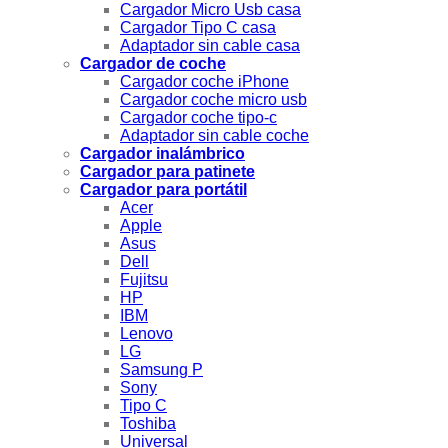
Cargador Micro Usb casa
Cargador Tipo C casa
Adaptador sin cable casa
Cargador de coche
Cargador coche iPhone
Cargador coche micro usb
Cargador coche tipo-c
Adaptador sin cable coche
Cargador inalámbrico
Cargador para patinete
Cargador para portátil
Acer
Apple
Asus
Dell
Fujitsu
HP
IBM
Lenovo
LG
Samsung P
Sony
Tipo C
Toshiba
Universal