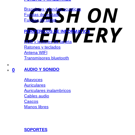
Brazaletes y fundas acuaticas
Fundas de portatil
Fundas de tablet
PERIFERICOS DE INFORMATICA
HUB y lectores de tarjeta
Ratones y teclados
Antena WlFl
Transmisores bluetooth
AUDIO Y SONIDO
0
Altavoces
Auriculares
Auriculares inalambricos
Cables audio
Cascos
Manos libres
SOPORTES