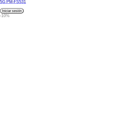
5G PM-FS531
Iniciar sesión
-10%