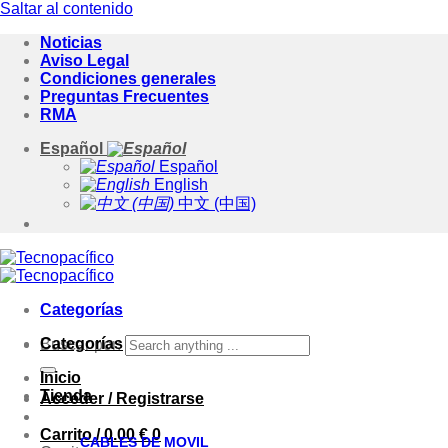
Saltar al contenido
Noticias
Aviso Legal
Condiciones generales
Preguntas Frecuentes
RMA
Español
Español
English
中文 (中国)
Categorías
Categorías
Buscar por:
Inicio
Tienda
Acceder / Registrarse
Carrito /
0.00
€
0
CABLES DE MOVIL