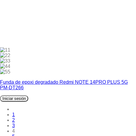
1
2
3
4
5
Funda de epoxi degradado Redmi NOTE 14PRO PLUS 5G
PM-DT266
Iniciar sesión
1
2
3
4