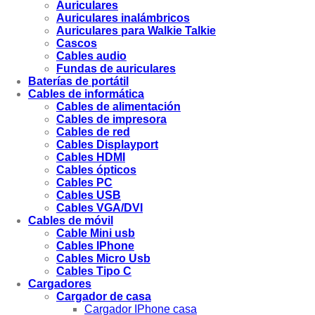
Auriculares
Auriculares inalámbricos
Auriculares para Walkie Talkie
Cascos
Cables audio
Fundas de auriculares
Baterías de portátil
Cables de informática
Cables de alimentación
Cables de impresora
Cables de red
Cables Displayport
Cables HDMI
Cables ópticos
Cables PC
Cables USB
Cables VGA/DVI
Cables de móvil
Cable Mini usb
Cables IPhone
Cables Micro Usb
Cables Tipo C
Cargadores
Cargador de casa
Cargador IPhone casa