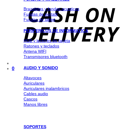
Brazaletes y fundas acuaticas
Fundas de portatil
Fundas de tablet
PERIFERICOS DE INFORMATICA
HUB y lectores de tarjeta
Ratones y teclados
Antena WlFl
Transmisores bluetooth
AUDIO Y SONIDO
0
Altavoces
Auriculares
Auriculares inalambricos
Cables audio
Cascos
Manos libres
SOPORTES