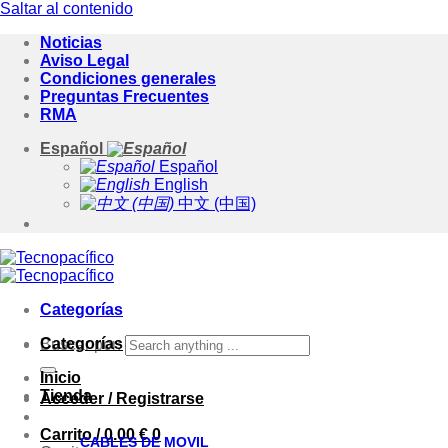
Saltar al contenido
Noticias
Aviso Legal
Condiciones generales
Preguntas Frecuentes
RMA
Español
Español
English
中文 (中国)
Categorías
Categorías
Buscar por:
Inicio
Tienda
Acceder / Registrarse
Carrito /
0.00
€
0
CABLES DE MOVIL