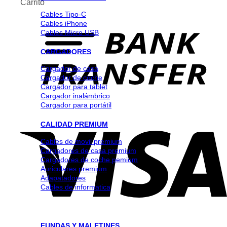
Carrito
Cables Tipo-C
Cables iPhone
Cables Micro USB
CARGADORES
Cargador de casa
Cargador de coche
Cargador para tablet
Cargador inalámbrico
Cargador para portátil
CALIDAD PREMIUM
Cables de movil premium
Cargadores de casa premium
Cargadores de coche pemium
Auriculares premium
Adapatadores
Cables de informatica
FUNDAS Y MALETINES