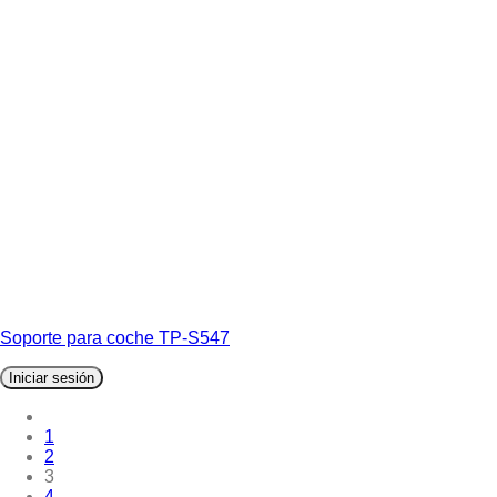
Soporte para coche TP-S547
Iniciar sesión
1
2
3
4