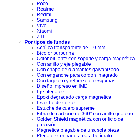
Poco
Realme
Redmi
Samsung
Vivo
Xiaomi
ZTE
Por tipos de fundas
Acrílica transparente de 1.0 mm
Bicolor purpurina
Color brillante con soporte y carga magnética
Con anillo y eje plegable
Con chapa de diamantes galvanizado
Con enganche para cordon integrado
Con tarjetero y refuerzo en esquinas
Diseño impreso en IMD
Eje plegable
Epoxi degradado carga magnética
Estuche de cuero
Estuche de cuero supreme
Fibra de carbono de 360º con anillo giratorio
Golden Shield magnética con orificio de
precisión
Magnética plegable de una sola pieza
Plegable con ranura para bolígrafo