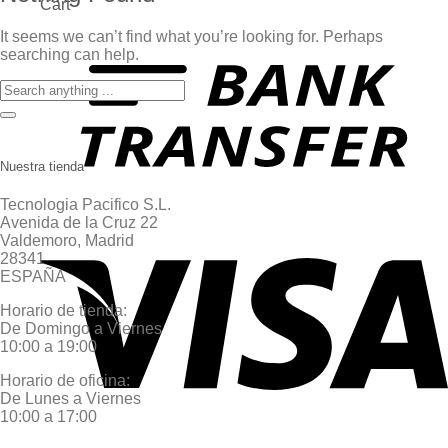
Cart
It seems we can’t find what you’re looking for. Perhaps
searching can help.
Nuestra tienda
Tecnologia Pacifico S.L.
Avenida de la Cruz 22
Valdemoro, Madrid
28341
ESPAÑA
Horario de tienda:
De Domingo a Viernes
10:00 a 19:00
Horario de oficina:
De Lunes a Viernes
10:00 a 17:00