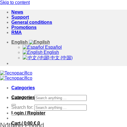
Skip to content
News
Support
General conditions
Promotions
RMA
English
Español
English
中文 (中国)
Categories
Categories
Search for:
Search for:
Login / Register
Cart /
0.00
€
0
Nothing Found