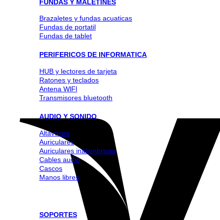
FUNDAS Y MALETINES
Brazaletes y fundas acuaticas
Fundas de portatil
Fundas de tablet
PERIFERICOS DE INFORMATICA
HUB y lectores de tarjeta
Ratones y teclados
Antena WlFl
Transmisores bluetooth
AUDIO Y SONIDO
Altavoces
Auriculares
Auriculares inalambricos
Cables audio
Cascos
Manos libres
SOPORTES