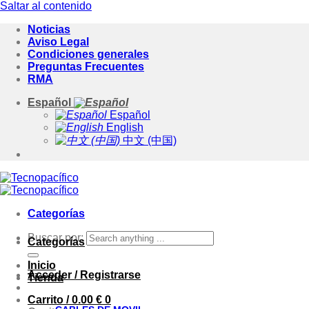
Saltar al contenido
Noticias
Aviso Legal
Condiciones generales
Preguntas Frecuentes
RMA
Español
Español
English
中文 (中国)
Categorías
Buscar por:
Categorías
Inicio
Acceder / Registrarse
Tienda
Carrito /
0.00
€
0