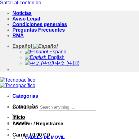
Saltar al contenido
Noticias
Aviso Legal
Condiciones generales
Preguntas Frecuentes
RMA
Español
Español
English
中文 (中国)
Categorías
Categorías
Buscar por:
Inicio
Tienda
Acceder / Registrarse
Carrito /
0.00
€
0
CABLES DE MOVIL