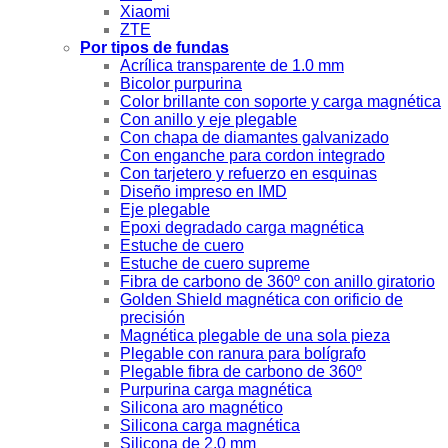
Xiaomi
ZTE
Por tipos de fundas
Acrílica transparente de 1.0 mm
Bicolor purpurina
Color brillante con soporte y carga magnética
Con anillo y eje plegable
Con chapa de diamantes galvanizado
Con enganche para cordon integrado
Con tarjetero y refuerzo en esquinas
Diseño impreso en IMD
Eje plegable
Epoxi degradado carga magnética
Estuche de cuero
Estuche de cuero supreme
Fibra de carbono de 360º con anillo giratorio
Golden Shield magnética con orificio de
precisión
Magnética plegable de una sola pieza
Plegable con ranura para bolígrafo
Plegable fibra de carbono de 360º
Purpurina carga magnética
Silicona aro magnético
Silicona carga magnética
Silicona de 2.0 mm