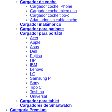
Cargador de coche
Cargador coche iPhone
Cargador coche micro usb
Cargador coche tipo-c
Adaptador sin cable coche
Cargador inalámbrico
Cargador para patinete
Cargador para portátil
Acer
Apple
Asus
Dell
Fujitsu
HP
IBM
Lenovo
LG
Samsung P
Sony
Tipo C
Toshiba
Universal
Cargador para tablet
Cargadores de Smartwatch
Categoría Premium