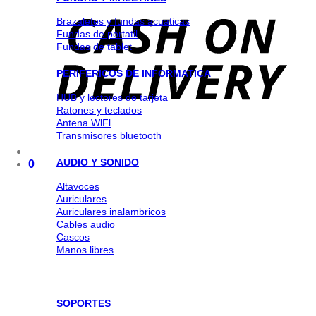
Brazaletes y fundas acuaticas
Fundas de portatil
Fundas de tablet
PERIFERICOS DE INFORMATICA
HUB y lectores de tarjeta
Ratones y teclados
Antena WlFl
Transmisores bluetooth
AUDIO Y SONIDO
0
Altavoces
Auriculares
Auriculares inalambricos
Cables audio
Cascos
Manos libres
SOPORTES