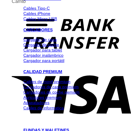
Carrito
Cables Tipo-C
Cables iPhone
Cables Micro USB
CARGADORES
Cargador de casa
Cargador de coche
Cargador para tablet
Cargador inalámbrico
Cargador para portátil
CALIDAD PREMIUM
Cables de movil premium
Cargadores de casa premium
Cargadores de coche pemium
Auriculares premium
Adapatadores
Cables de informatica
FUNDAS Y MALETINES