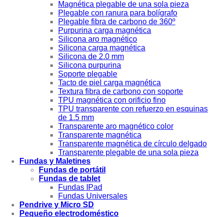
Magnética plegable de una sola pieza
Plegable con ranura para bolígrafo
Plegable fibra de carbono de 360º
Purpurina carga magnética
Silicona aro magnético
Silicona carga magnética
Silicona de 2.0 mm
Silicona purpurina
Soporte plegable
Tacto de piel carga magnética
Textura fibra de carbono con soporte
TPU magnética con orificio fino
TPU transparente con refuerzo en esquinas
de 1.5 mm
Transparente aro magnético color
Transparente magnética
Transparente magnética de círculo delgado
Transparente plegable de una sola pieza
Fundas y Maletines
Fundas de portátil
Fundas de tablet
Fundas IPad
Fundas Universales
Pendrive y Micro SD
Pequeño electrodoméstico