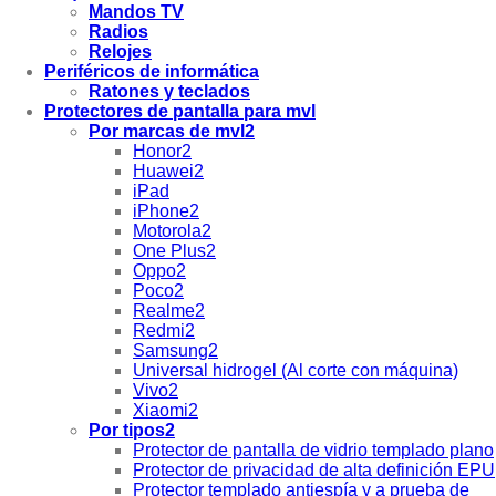
Mandos TV
Radios
Relojes
Periféricos de informática
Ratones y teclados
Protectores de pantalla para mvl
Por marcas de mvl2
Honor2
Huawei2
iPad
iPhone2
Motorola2
One Plus2
Oppo2
Poco2
Realme2
Redmi2
Samsung2
Universal hidrogel (Al corte con máquina)
Vivo2
Xiaomi2
Por tipos2
Protector de pantalla de vidrio templado plano
Protector de privacidad de alta definición EPU
Protector templado antiespía y a prueba de