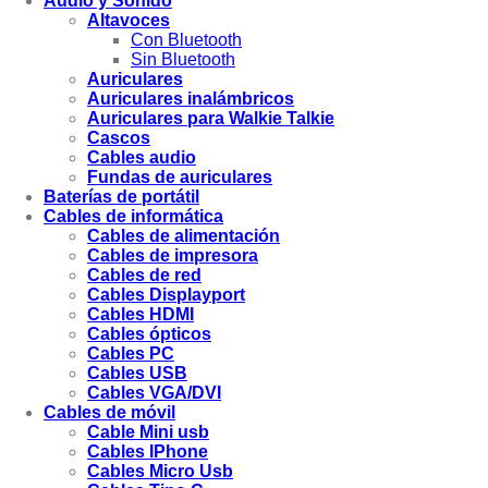
Audio y Sonido
Altavoces
Con Bluetooth
Sin Bluetooth
Auriculares
Auriculares inalámbricos
Auriculares para Walkie Talkie
Cascos
Cables audio
Fundas de auriculares
Baterías de portátil
Cables de informática
Cables de alimentación
Cables de impresora
Cables de red
Cables Displayport
Cables HDMI
Cables ópticos
Cables PC
Cables USB
Cables VGA/DVI
Cables de móvil
Cable Mini usb
Cables IPhone
Cables Micro Usb