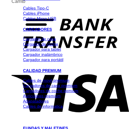
Carrito
Cables Tipo-C
Cables iPhone
Cables Micro USB
CARGADORES
Cargador de casa
Cargador de coche
Cargador para tablet
Cargador inalámbrico
Cargador para portátil
CALIDAD PREMIUM
Cables de movil premium
Cargadores de casa premium
Cargadores de coche pemium
Auriculares premium
Adapatadores
Cables de informatica
FUNDAS Y MALETINES