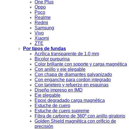
One Plus
Oppo
Poco
Realme
Redmi
Samsung
Vivo
Xiaomi
ZTE
Por tipos de fundas
Acrílica transparente de 1.0 mm
Bicolor purpurina
Color brillante con soporte y carga magnética
Con anillo y eje plegable
Con chapa de diamantes galvanizado
Con enganche para cordon integrado
Con tarjetero y refuerzo en esquinas
Diseño impreso en IMD
Eje plegable
Epoxi degradado carga magnética
Estuche de cuero
Estuche de cuero supreme
Fibra de carbono de 360º con anillo giratorio
Golden Shield magnética con orificio de
precisión