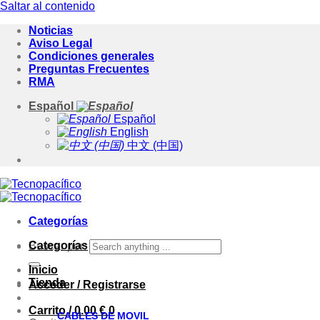
Saltar al contenido
Noticias
Aviso Legal
Condiciones generales
Preguntas Frecuentes
RMA
Español
Español
English
中文 (中国)
Categorías
Categorías
Buscar por:
Inicio
Tienda
Acceder / Registrarse
Carrito /
0.00
€
0
CABLES DE MOVIL