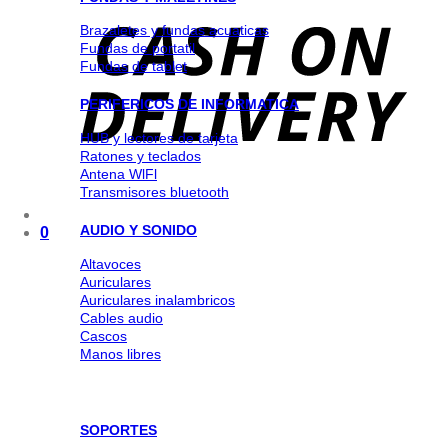
Brazaletes y fundas acuaticas
Fundas de portatil
Fundas de tablet
PERIFERICOS DE INFORMATICA
HUB y lectores de tarjeta
Ratones y teclados
Antena WlFl
Transmisores bluetooth
AUDIO Y SONIDO
0
Altavoces
Auriculares
Auriculares inalambricos
Cables audio
Cascos
Manos libres
SOPORTES