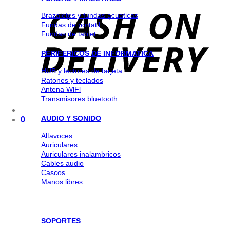
Brazaletes y fundas acuaticas
Fundas de portatil
Fundas de tablet
PERIFERICOS DE INFORMATICA
HUB y lectores de tarjeta
Ratones y teclados
Antena WlFl
Transmisores bluetooth
AUDIO Y SONIDO
0
Altavoces
Auriculares
Auriculares inalambricos
Cables audio
Cascos
Manos libres
SOPORTES