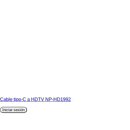
Cable tipo-C a HDTV NP-HD1992
Iniciar sesión