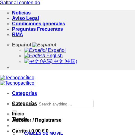
Saltar al contenido
Noticias
Aviso Legal
Condiciones generales
Preguntas Frecuentes
RMA
Español
Español
English
中文 (中国)
Categorías
Categorías
Buscar por:
Inicio
Tienda
Acceder / Registrarse
Carrito /
0.00
€
0
CABLES DE MOVIL