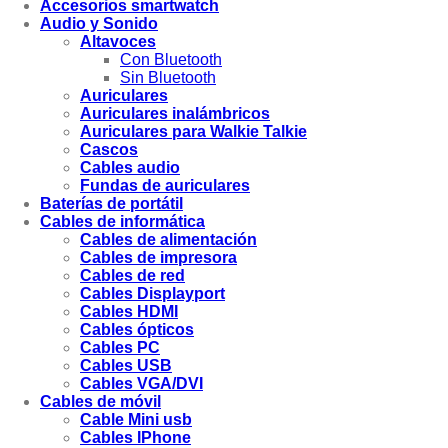
Accesorios smartwatch
Audio y Sonido
Altavoces
Con Bluetooth
Sin Bluetooth
Auriculares
Auriculares inalámbricos
Auriculares para Walkie Talkie
Cascos
Cables audio
Fundas de auriculares
Baterías de portátil
Cables de informática
Cables de alimentación
Cables de impresora
Cables de red
Cables Displayport
Cables HDMI
Cables ópticos
Cables PC
Cables USB
Cables VGA/DVI
Cables de móvil
Cable Mini usb
Cables IPhone