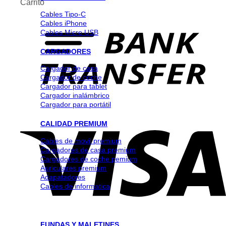
Carrito
Cables Tipo-C
Cables iPhone
Cables Micro USB
CARGADORES
Cargador de casa
Cargador de coche
Cargador para tablet
Cargador inalámbrico
Cargador para portátil
CALIDAD PREMIUM
Cables de movil premium
Cargadores de casa premium
Cargadores de coche pemium
Auriculares premium
Adapatadores
Cables de informatica
FUNDAS Y MALETINES