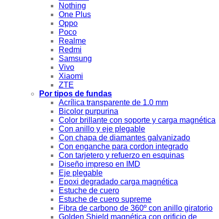
Nothing
One Plus
Oppo
Poco
Realme
Redmi
Samsung
Vivo
Xiaomi
ZTE
Por tipos de fundas
Acrílica transparente de 1.0 mm
Bicolor purpurina
Color brillante con soporte y carga magnética
Con anillo y eje plegable
Con chapa de diamantes galvanizado
Con enganche para cordon integrado
Con tarjetero y refuerzo en esquinas
Diseño impreso en IMD
Eje plegable
Epoxi degradado carga magnética
Estuche de cuero
Estuche de cuero supreme
Fibra de carbono de 360º con anillo giratorio
Golden Shield magnética con orificio de