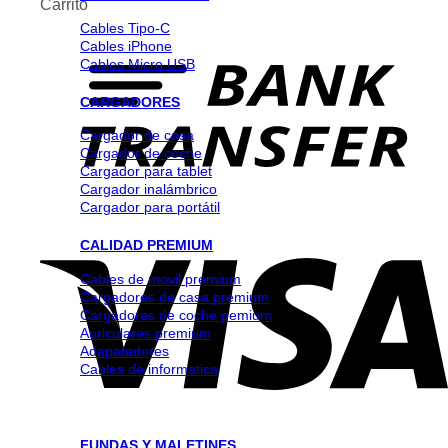
Carrito
Cables Tipo-C
Cables iPhone
Cables Micro USB
CARGADORES
Cargador de casa
Cargador de coche
Cargador para tablet
Cargador inalámbrico
Cargador para portátil
CALIDAD PREMIUM
Cables de movil premium
Cargadores de casa premium
Cargadores de coche pemium
Auriculares premium
Adapatadores
Cables de informatica
FUNDAS Y MALETINES