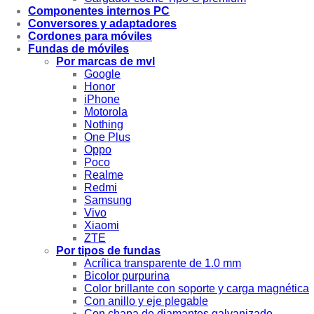
Componentes internos PC
Conversores y adaptadores
Cordones para móviles
Fundas de móviles
Por marcas de mvl
Google
Honor
iPhone
Motorola
Nothing
One Plus
Oppo
Poco
Realme
Redmi
Samsung
Vivo
Xiaomi
ZTE
Por tipos de fundas
Acrílica transparente de 1.0 mm
Bicolor purpurina
Color brillante con soporte y carga magnética
Con anillo y eje plegable
Con chapa de diamantes galvanizado