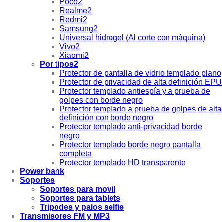
Poco2
Realme2
Redmi2
Samsung2
Universal hidrogel (Al corte con máquina)
Vivo2
Xiaomi2
Por tipos2
Protector de pantalla de vidrio templado plano
Protector de privacidad de alta definición EPU
Protector templado antiespía y a prueba de
golpes con borde negro
Protector templado a prueba de golpes de alta
definición con borde negro
Protector templado anti-privacidad borde
negro
Protector templado borde negro pantalla
completa
Protector templado HD transparente
Power bank
Soportes
Soportes para movil
Soportes para tablets
Tripodes y palos selfie
Transmisores FM y MP3