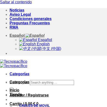
Saltar al contenido
Noticias
Aviso Legal
Condiciones generales
Preguntas Frecuentes
RMA
Español
Español
English
中文 (中国)
Categorías
Categorías
Buscar por:
Inicio
Tienda
Acceder / Registrarse
Carrito /
0.00
€
0
CABLES DE MOVIL