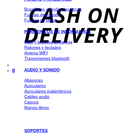
Brazaletes y fundas acuaticas
Fundas de portatil
Fundas de tablet
PERIFERICOS DE INFORMATICA
HUB y lectores de tarjeta
Ratones y teclados
Antena WlFl
Transmisores bluetooth
AUDIO Y SONIDO
0
Altavoces
Auriculares
Auriculares inalambricos
Cables audio
Cascos
Manos libres
SOPORTES