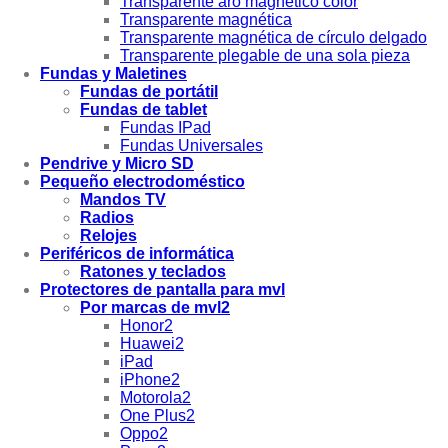
Transparente aro magnético color
Transparente magnética
Transparente magnética de círculo delgado
Transparente plegable de una sola pieza
Fundas y Maletines
Fundas de portátil
Fundas de tablet
Fundas IPad
Fundas Universales
Pendrive y Micro SD
Pequeño electrodoméstico
Mandos TV
Radios
Relojes
Periféricos de informática
Ratones y teclados
Protectores de pantalla para mvl
Por marcas de mvl2
Honor2
Huawei2
iPad
iPhone2
Motorola2
One Plus2
Oppo2