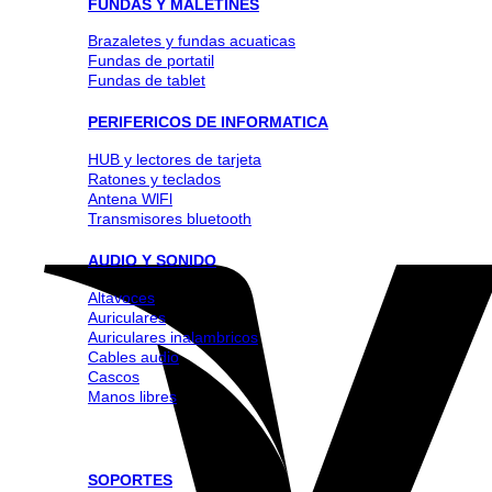
FUNDAS Y MALETINES
Brazaletes y fundas acuaticas
Fundas de portatil
Fundas de tablet
PERIFERICOS DE INFORMATICA
HUB y lectores de tarjeta
Ratones y teclados
Antena WlFl
Transmisores bluetooth
AUDIO Y SONIDO
Altavoces
Auriculares
Auriculares inalambricos
Cables audio
Cascos
Manos libres
SOPORTES