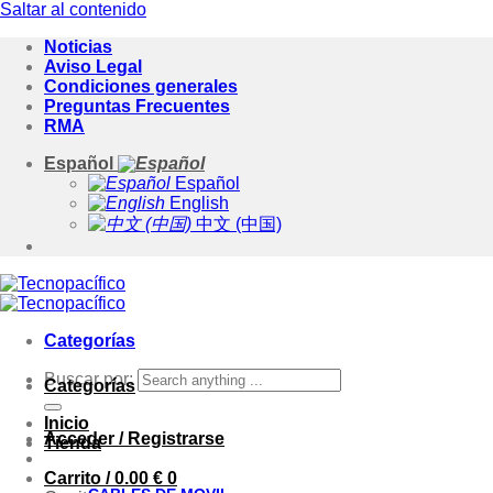
Saltar al contenido
Noticias
Aviso Legal
Condiciones generales
Preguntas Frecuentes
RMA
Español
Español
English
中文 (中国)
Categorías
Buscar por:
Categorías
Inicio
Acceder / Registrarse
Tienda
Carrito /
0.00
€
0