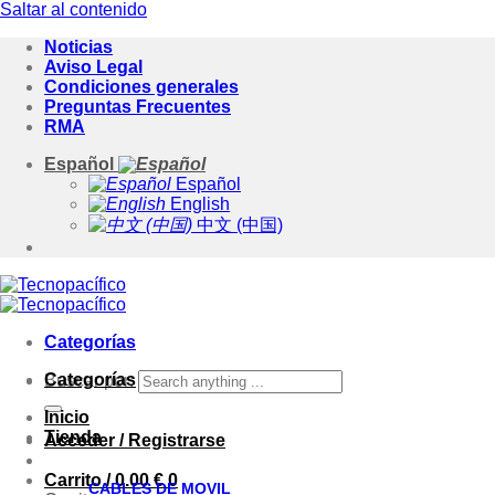
Saltar al contenido
Noticias
Aviso Legal
Condiciones generales
Preguntas Frecuentes
RMA
Español
Español
English
中文 (中国)
Categorías
Categorías
Buscar por:
Inicio
Tienda
Acceder / Registrarse
Carrito /
0.00
€
0
CABLES DE MOVIL