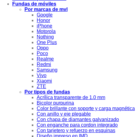
Fundas de móviles
Por marcas de mvl
Google
Honor
iPhone
Motorola
Nothing
One Plus
Oppo
Poco
Realme
Redmi
Samsung
Vivo
Xiaomi
ZTE
Por tipos de fundas
Acrílica transparente de 1.0 mm
Bicolor purpurina
Color brillante con soporte y carga magnética
Con anillo y eje plegable
Con chapa de diamantes galvanizado
Con enganche para cordon integrado
Con tarjetero y refuerzo en esquinas
Diseño impreso en IMD