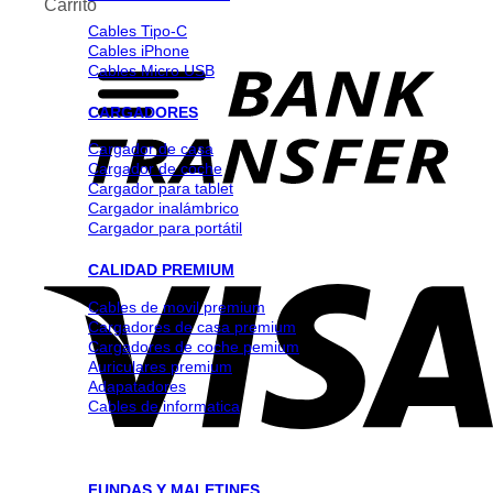
Carrito
Cables Tipo-C
Cables iPhone
Cables Micro USB
CARGADORES
Cargador de casa
Cargador de coche
Cargador para tablet
Cargador inalámbrico
Cargador para portátil
CALIDAD PREMIUM
Cables de movil premium
Cargadores de casa premium
Cargadores de coche pemium
Auriculares premium
Adapatadores
Cables de informatica
FUNDAS Y MALETINES