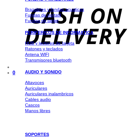
Brazaletes y fundas acuaticas
Fundas de portatil
Fundas de tablet
PERIFERICOS DE INFORMATICA
HUB y lectores de tarjeta
Ratones y teclados
Antena WlFl
Transmisores bluetooth
AUDIO Y SONIDO
0
Altavoces
Auriculares
Auriculares inalambricos
Cables audio
Cascos
Manos libres
SOPORTES