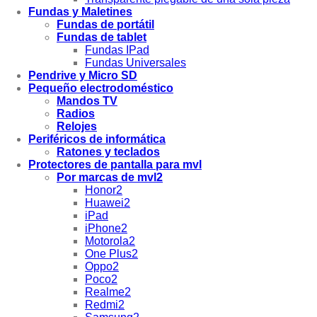
Fundas y Maletines
Fundas de portátil
Fundas de tablet
Fundas IPad
Fundas Universales
Pendrive y Micro SD
Pequeño electrodoméstico
Mandos TV
Radios
Relojes
Periféricos de informática
Ratones y teclados
Protectores de pantalla para mvl
Por marcas de mvl2
Honor2
Huawei2
iPad
iPhone2
Motorola2
One Plus2
Oppo2
Poco2
Realme2
Redmi2