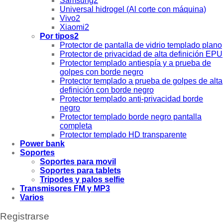
Samsung2
Universal hidrogel (Al corte con máquina)
Vivo2
Xiaomi2
Por tipos2
Protector de pantalla de vidrio templado plano
Protector de privacidad de alta definición EPU
Protector templado antiespía y a prueba de
golpes con borde negro
Protector templado a prueba de golpes de alta
definición con borde negro
Protector templado anti-privacidad borde
negro
Protector templado borde negro pantalla
completa
Protector templado HD transparente
Power bank
Soportes
Soportes para movil
Soportes para tablets
Tripodes y palos selfie
Transmisores FM y MP3
Varios
Registrarse