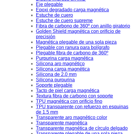
Eje plegable
Epoxi degradado carga magnética
Estuche de cuero
Estuche de cuero supreme
Fibra de carbono de 360º con anillo giratorio
Golden Shield magnética con orificio de
precisión
Magnética plegable de una sola pieza
Plegable con ranura para bolígrafo
Plegable fibra de carbono de 360º
Purpurina carga magnética
Silicona aro magnético
Silicona carga magnética
Silicona de 2.0 mm
Silicona purpurina
Soporte plegable
Tacto de piel carga magnética
Textura fibra de carbono con soporte
TPU magnética con orificio fino
TPU transparente con refuerzo en esquinas
de 1.5 mm
Transparente aro magnético color
Transparente magnética
Transparente magnética de círculo delgado
Transparente plegable de una sola pieza