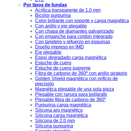
Por tipos de fundas
Acrílica transparente de 1.0 mm
Bicolor purpurina
Color brillante con soporte y carga magnética
Con anillo y eje plegable
Con chapa de diamantes galvanizado
Con enganche para cordon integrado
Con tarjetero y refuerzo en esquinas
Diseño impreso en IMD
Eje plegable
Epoxi degradado carga magnética
Estuche de cuero
Estuche de cuero supreme
Fibra de carbono de 360º con anillo giratorio
Golden Shield magnética con orificio de
precisión
Magnética plegable de una sola pieza
Plegable con ranura para bolígrafo
Plegable fibra de carbono de 360º
Purpurina carga magnética
Silicona aro magnético
Silicona carga magnética
Silicona de 2.0 mm
Silicona purpurina