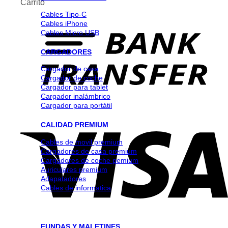
Carrito
Cables Tipo-C
Cables iPhone
Cables Micro USB
CARGADORES
Cargador de casa
Cargador de coche
Cargador para tablet
Cargador inalámbrico
Cargador para portátil
CALIDAD PREMIUM
Cables de movil premium
Cargadores de casa premium
Cargadores de coche pemium
Auriculares premium
Adapatadores
Cables de informatica
FUNDAS Y MALETINES