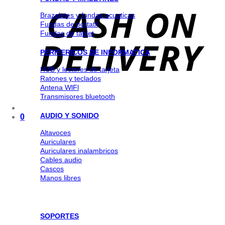
Brazaletes y fundas acuaticas
Fundas de portatil
Fundas de tablet
PERIFERICOS DE INFORMATICA
HUB y lectores de tarjeta
Ratones y teclados
Antena WlFl
Transmisores bluetooth
AUDIO Y SONIDO
0
Altavoces
Auriculares
Auriculares inalambricos
Cables audio
Cascos
Manos libres
SOPORTES