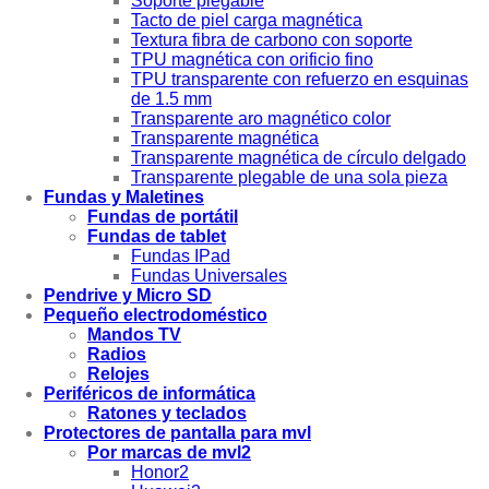
Soporte plegable
Tacto de piel carga magnética
Textura fibra de carbono con soporte
TPU magnética con orificio fino
TPU transparente con refuerzo en esquinas
de 1.5 mm
Transparente aro magnético color
Transparente magnética
Transparente magnética de círculo delgado
Transparente plegable de una sola pieza
Fundas y Maletines
Fundas de portátil
Fundas de tablet
Fundas IPad
Fundas Universales
Pendrive y Micro SD
Pequeño electrodoméstico
Mandos TV
Radios
Relojes
Periféricos de informática
Ratones y teclados
Protectores de pantalla para mvl
Por marcas de mvl2
Honor2