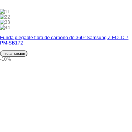
1
2
3
4
Funda plegable fibra de carbono de 360º Samsung Z FOLD 7
PM-SB172
Iniciar sesión
-10%