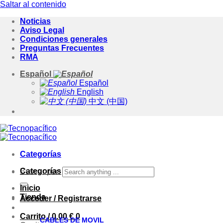
Saltar al contenido
Noticias
Aviso Legal
Condiciones generales
Preguntas Frecuentes
RMA
Español
Español
English
中文 (中国)
Categorías
Categorías
Buscar por:
Inicio
Tienda
Acceder / Registrarse
Carrito /
0.00
€
0
CABLES DE MOVIL