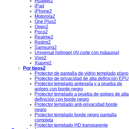
Huawei2
iPad
iPhone2
Motorola2
One Plus2
Oppo2
Poco2
Realme2
Redmi2
Samsung2
Universal hidrogel (Al corte con máquina)
Vivo2
Xiaomi2
Por tipos2
Protector de pantalla de vidrio templado plano
Protector de privacidad de alta definición EPU
Protector templado antiespía y a prueba de
golpes con borde negro
Protector templado a prueba de golpes de alta
definición con borde negro
Protector templado anti-privacidad borde
negro
Protector templado borde negro pantalla
completa
Protector templado HD transparente