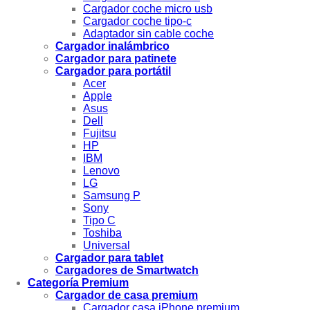
Cargador coche micro usb
Cargador coche tipo-c
Adaptador sin cable coche
Cargador inalámbrico
Cargador para patinete
Cargador para portátil
Acer
Apple
Asus
Dell
Fujitsu
HP
IBM
Lenovo
LG
Samsung P
Sony
Tipo C
Toshiba
Universal
Cargador para tablet
Cargadores de Smartwatch
Categoría Premium
Cargador de casa premium
Cargador casa iPhone premium