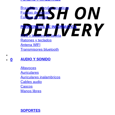
Brazaletes y fundas acuaticas
Fundas de portatil
Fundas de tablet
PERIFERICOS DE INFORMATICA
HUB y lectores de tarjeta
Ratones y teclados
Antena WlFl
Transmisores bluetooth
AUDIO Y SONIDO
0
Altavoces
Auriculares
Auriculares inalambricos
Cables audio
Cascos
Manos libres
SOPORTES