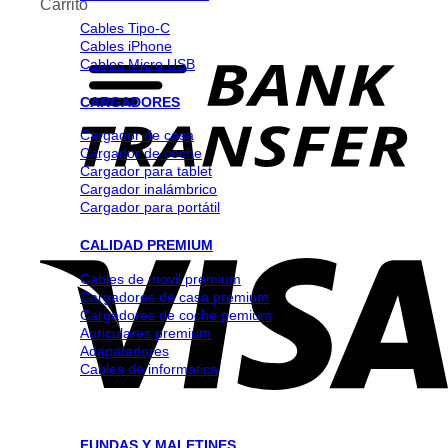
Carrito
Cables Tipo-C
Cables iPhone
Cables Micro USB
CARGADORES
Cargador de casa
Cargador de coche
Cargador para tablet
Cargador inalámbrico
Cargador para portátil
CALIDAD PREMIUM
Cables de movil premium
Cargadores de casa premium
Cargadores de coche pemium
Auriculares premium
Adapatadores
Cables de informatica
FUNDAS Y MALETINES