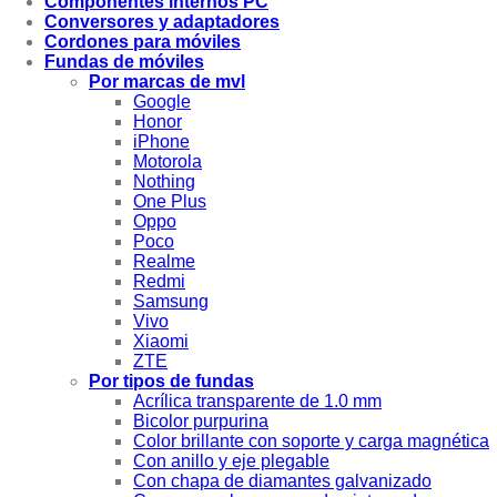
Componentes internos PC
Conversores y adaptadores
Cordones para móviles
Fundas de móviles
Por marcas de mvl
Google
Honor
iPhone
Motorola
Nothing
One Plus
Oppo
Poco
Realme
Redmi
Samsung
Vivo
Xiaomi
ZTE
Por tipos de fundas
Acrílica transparente de 1.0 mm
Bicolor purpurina
Color brillante con soporte y carga magnética
Con anillo y eje plegable
Con chapa de diamantes galvanizado