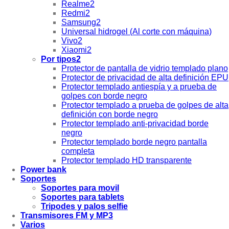
Realme2
Redmi2
Samsung2
Universal hidrogel (Al corte con máquina)
Vivo2
Xiaomi2
Por tipos2
Protector de pantalla de vidrio templado plano
Protector de privacidad de alta definición EPU
Protector templado antiespía y a prueba de
golpes con borde negro
Protector templado a prueba de golpes de alta
definición con borde negro
Protector templado anti-privacidad borde
negro
Protector templado borde negro pantalla
completa
Protector templado HD transparente
Power bank
Soportes
Soportes para movil
Soportes para tablets
Tripodes y palos selfie
Transmisores FM y MP3
Varios