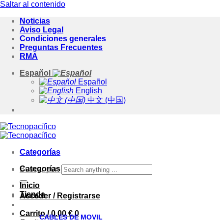
Saltar al contenido
Noticias
Aviso Legal
Condiciones generales
Preguntas Frecuentes
RMA
Español
Español
English
中文 (中国)
Categorías
Categorías
Buscar por:
Inicio
Tienda
Acceder / Registrarse
Carrito /
0.00
€
0
CABLES DE MOVIL