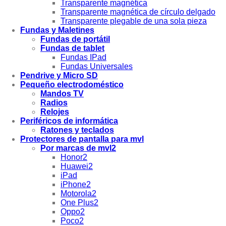
Transparente magnética
Transparente magnética de círculo delgado
Transparente plegable de una sola pieza
Fundas y Maletines
Fundas de portátil
Fundas de tablet
Fundas IPad
Fundas Universales
Pendrive y Micro SD
Pequeño electrodoméstico
Mandos TV
Radios
Relojes
Periféricos de informática
Ratones y teclados
Protectores de pantalla para mvl
Por marcas de mvl2
Honor2
Huawei2
iPad
iPhone2
Motorola2
One Plus2
Oppo2
Poco2