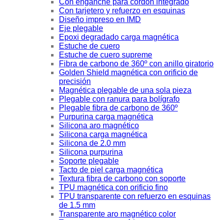
Con enganche para cordon integrado
Con tarjetero y refuerzo en esquinas
Diseño impreso en IMD
Eje plegable
Epoxi degradado carga magnética
Estuche de cuero
Estuche de cuero supreme
Fibra de carbono de 360º con anillo giratorio
Golden Shield magnética con orificio de
precisión
Magnética plegable de una sola pieza
Plegable con ranura para bolígrafo
Plegable fibra de carbono de 360º
Purpurina carga magnética
Silicona aro magnético
Silicona carga magnética
Silicona de 2.0 mm
Silicona purpurina
Soporte plegable
Tacto de piel carga magnética
Textura fibra de carbono con soporte
TPU magnética con orificio fino
TPU transparente con refuerzo en esquinas
de 1.5 mm
Transparente aro magnético color