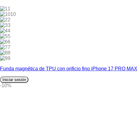
1
10
2
3
4
5
6
7
8
9
Funda magnética de TPU con orificio fino iPhone 17 PRO M
Iniciar sesión
-10%