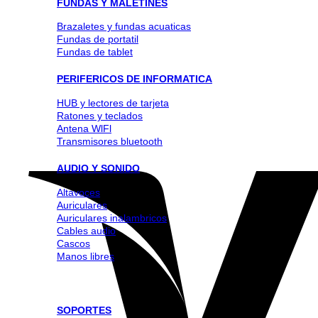
FUNDAS Y MALETINES
Brazaletes y fundas acuaticas
Fundas de portatil
Fundas de tablet
PERIFERICOS DE INFORMATICA
HUB y lectores de tarjeta
Ratones y teclados
Antena WlFl
Transmisores bluetooth
AUDIO Y SONIDO
Altavoces
Auriculares
Auriculares inalambricos
Cables audio
Cascos
Manos libres
SOPORTES