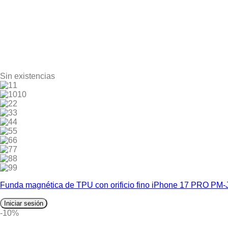
Sin existencias
1
10
2
3
4
5
6
7
8
9
Funda magnética de TPU con orificio fino iPhone 17 PRO PM
Iniciar sesión
-10%