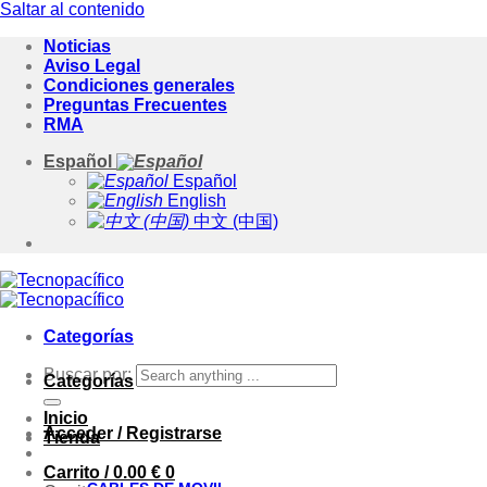
Saltar al contenido
Noticias
Aviso Legal
Condiciones generales
Preguntas Frecuentes
RMA
Español
Español
English
中文 (中国)
Categorías
Buscar por:
Categorías
Inicio
Acceder / Registrarse
Tienda
Carrito /
0.00
€
0