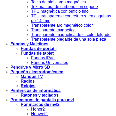
Tacto de piel carga magnética
Textura fibra de carbono con soporte
TPU magnética con orificio fino
TPU transparente con refuerzo en esquinas
de 1.5 mm
Transparente aro magnético color
Transparente magnética
Transparente magnética de círculo delgado
Transparente plegable de una sola pieza
Fundas y Maletines
Fundas de portátil
Fundas de tablet
Fundas IPad
Fundas Universales
Pendrive y Micro SD
Pequeño electrodoméstico
Mandos TV
Radios
Relojes
Periféricos de informática
Ratones y teclados
Protectores de pantalla para mvl
Por marcas de mvl2
Honor2
Huawei2