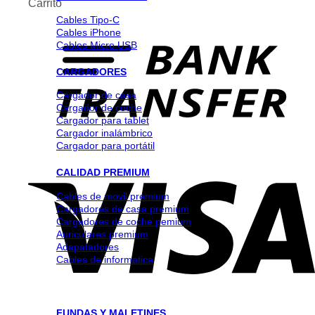
Carrito
Cables Tipo-C
Cables iPhone
Cables Micro USB
CARGADORES
Cargador de casa
Cargador de coche
Cargador para tablet
Cargador inalámbrico
Cargador para portátil
CALIDAD PREMIUM
Cables de movil premium
Cargadores de casa premium
Cargadores de coche pemium
Auriculares premium
Adapatadores
Cables de informatica
FUNDAS Y MALETINES