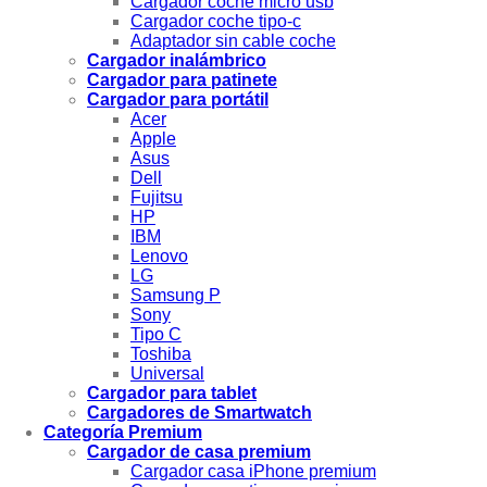
Cargador coche micro usb
Cargador coche tipo-c
Adaptador sin cable coche
Cargador inalámbrico
Cargador para patinete
Cargador para portátil
Acer
Apple
Asus
Dell
Fujitsu
HP
IBM
Lenovo
LG
Samsung P
Sony
Tipo C
Toshiba
Universal
Cargador para tablet
Cargadores de Smartwatch
Categoría Premium
Cargador de casa premium
Cargador casa iPhone premium