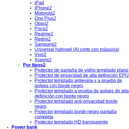
iPad
iPhone2
Motorola2
One Plus2
Oppo2
Poco2
Realme2
Redmi2
Samsung2
Universal hidrogel (Al corte con máquina)
Vivo2
Xiaomi2
Por tipos2
Protector de pantalla de vidrio templado plano
Protector de privacidad de alta definición EPU
Protector templado antiespía y a prueba de
golpes con borde negro
Protector templado a prueba de golpes de alta
definición con borde negro
Protector templado anti-privacidad borde
negro
Protector templado borde negro pantalla
completa
Protector templado HD transparente
Power bank