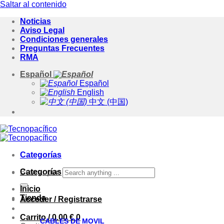
Saltar al contenido
Noticias
Aviso Legal
Condiciones generales
Preguntas Frecuentes
RMA
Español
Español
English
中文 (中国)
Categorías
Categorías
Buscar por:
Inicio
Tienda
Acceder / Registrarse
Carrito /
0.00
€
0
CABLES DE MOVIL