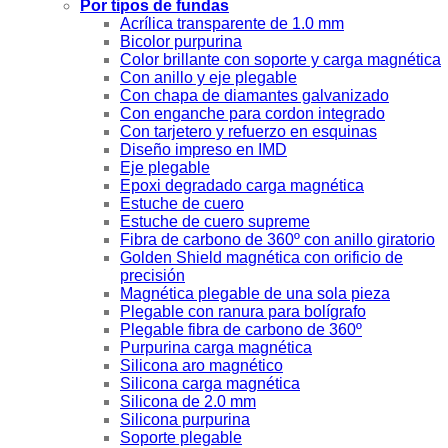
Por tipos de fundas
Acrílica transparente de 1.0 mm
Bicolor purpurina
Color brillante con soporte y carga magnética
Con anillo y eje plegable
Con chapa de diamantes galvanizado
Con enganche para cordon integrado
Con tarjetero y refuerzo en esquinas
Diseño impreso en IMD
Eje plegable
Epoxi degradado carga magnética
Estuche de cuero
Estuche de cuero supreme
Fibra de carbono de 360º con anillo giratorio
Golden Shield magnética con orificio de
precisión
Magnética plegable de una sola pieza
Plegable con ranura para bolígrafo
Plegable fibra de carbono de 360º
Purpurina carga magnética
Silicona aro magnético
Silicona carga magnética
Silicona de 2.0 mm
Silicona purpurina
Soporte plegable