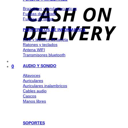
Brazaletes y fundas acuaticas
Fundas de portatil
Fundas de tablet
PERIFERICOS DE INFORMATICA
HUB y lectores de tarjeta
Ratones y teclados
Antena WlFl
Transmisores bluetooth
AUDIO Y SONIDO
0
Altavoces
Auriculares
Auriculares inalambricos
Cables audio
Cascos
Manos libres
SOPORTES