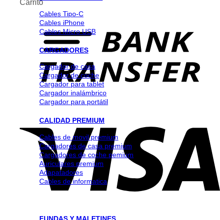
Carrito
Cables Tipo-C
Cables iPhone
Cables Micro USB
CARGADORES
Cargador de casa
Cargador de coche
Cargador para tablet
Cargador inalámbrico
Cargador para portátil
CALIDAD PREMIUM
Cables de movil premium
Cargadores de casa premium
Cargadores de coche pemium
Auriculares premium
Adapatadores
Cables de informatica
FUNDAS Y MALETINES