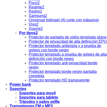
Poco2
Realme2
Redmi2
Samsung2
Universal hidrogel (Al corte con máquina)
Vivo2
Xiaomi2
Por tipos2
Protector de pantalla de vidrio templado plano
Protector de privacidad de alta definición EPU
Protector templado antiespía y a prueba de
golpes con borde negro
Protector templado a prueba de golpes de alta
definición con borde negro
Protector templado anti-privacidad borde
negro
Protector templado borde negro pantalla
completa
Protector templado HD transparente
Power bank
Soportes
Soportes para movil
Soportes para tablets
Tripodes y palos selfie
Transmisores FM y MP3