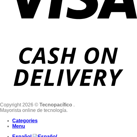
Copyright 2026 ©
Tecnopacífico
.
Mayorista online de tecnología.
Categories
Menu
Español