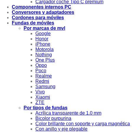
Cargador coche Tipo C premium
Componentes internos PC
Conversores y adaptadores
Cordones para móviles
Fundas de móviles
Por marcas de mvl
Google
Honor
iPhone
Motorola
Nothing
One Plus
Oppo
Poco
Realme
Redmi
Samsung
Vivo
Xiaomi
ZTE
Por tipos de fundas
Acrílica transparente de 1.0 mm
Bicolor purpurina
Color brillante con soporte y carga magnética
Con anillo y eje plegable