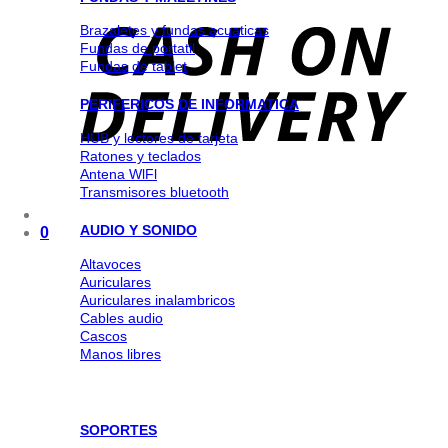
Brazaletes y fundas acuaticas
Fundas de portatil
Fundas de tablet
PERIFERICOS DE INFORMATICA
HUB y lectores de tarjeta
Ratones y teclados
Antena WlFl
Transmisores bluetooth
AUDIO Y SONIDO
0
Altavoces
Auriculares
Auriculares inalambricos
Cables audio
Cascos
Manos libres
SOPORTES