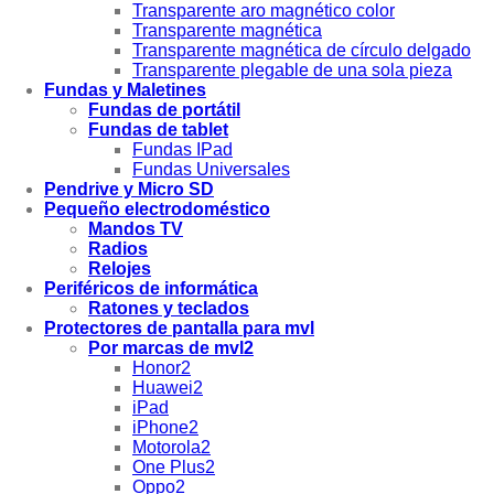
Transparente aro magnético color
Transparente magnética
Transparente magnética de círculo delgado
Transparente plegable de una sola pieza
Fundas y Maletines
Fundas de portátil
Fundas de tablet
Fundas IPad
Fundas Universales
Pendrive y Micro SD
Pequeño electrodoméstico
Mandos TV
Radios
Relojes
Periféricos de informática
Ratones y teclados
Protectores de pantalla para mvl
Por marcas de mvl2
Honor2
Huawei2
iPad
iPhone2
Motorola2
One Plus2
Oppo2