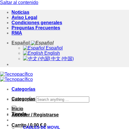
Saltar al contenido
Noticias
Aviso Legal
Condiciones generales
Preguntas Frecuentes
RMA
Español
Español
English
中文 (中国)
Categorías
Categorías
Buscar por:
Inicio
Tienda
Acceder / Registrarse
Carrito /
0.00
€
0
CABLES DE MOVIL