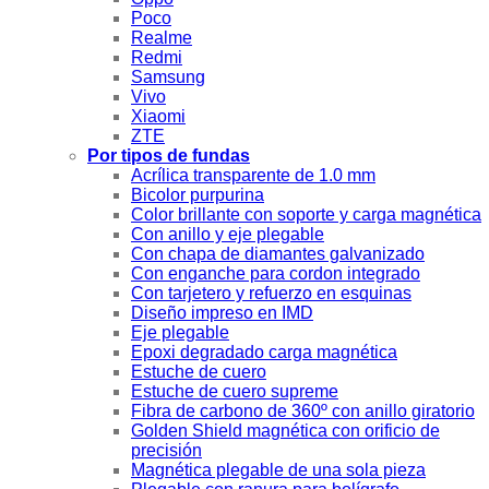
Poco
Realme
Redmi
Samsung
Vivo
Xiaomi
ZTE
Por tipos de fundas
Acrílica transparente de 1.0 mm
Bicolor purpurina
Color brillante con soporte y carga magnética
Con anillo y eje plegable
Con chapa de diamantes galvanizado
Con enganche para cordon integrado
Con tarjetero y refuerzo en esquinas
Diseño impreso en IMD
Eje plegable
Epoxi degradado carga magnética
Estuche de cuero
Estuche de cuero supreme
Fibra de carbono de 360º con anillo giratorio
Golden Shield magnética con orificio de
precisión
Magnética plegable de una sola pieza