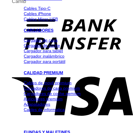
Carrito
Cables Tipo-C
Cables iPhone
Cables Micro USB
CARGADORES
Cargador de casa
Cargador de coche
Cargador para tablet
Cargador inalámbrico
Cargador para portátil
CALIDAD PREMIUM
Cables de movil premium
Cargadores de casa premium
Cargadores de coche pemium
Auriculares premium
Adapatadores
Cables de informatica
FUNDAS Y MALETINES