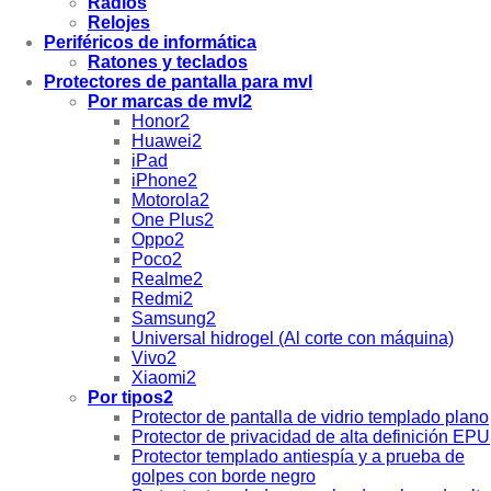
Radios
Relojes
Periféricos de informática
Ratones y teclados
Protectores de pantalla para mvl
Por marcas de mvl2
Honor2
Huawei2
iPad
iPhone2
Motorola2
One Plus2
Oppo2
Poco2
Realme2
Redmi2
Samsung2
Universal hidrogel (Al corte con máquina)
Vivo2
Xiaomi2
Por tipos2
Protector de pantalla de vidrio templado plano
Protector de privacidad de alta definición EPU
Protector templado antiespía y a prueba de
golpes con borde negro