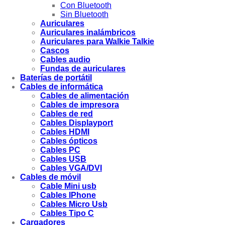
Con Bluetooth
Sin Bluetooth
Auriculares
Auriculares inalámbricos
Auriculares para Walkie Talkie
Cascos
Cables audio
Fundas de auriculares
Baterías de portátil
Cables de informática
Cables de alimentación
Cables de impresora
Cables de red
Cables Displayport
Cables HDMI
Cables ópticos
Cables PC
Cables USB
Cables VGA/DVI
Cables de móvil
Cable Mini usb
Cables IPhone
Cables Micro Usb
Cables Tipo C
Cargadores