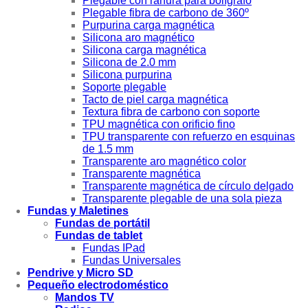
Plegable con ranura para bolígrafo
Plegable fibra de carbono de 360º
Purpurina carga magnética
Silicona aro magnético
Silicona carga magnética
Silicona de 2.0 mm
Silicona purpurina
Soporte plegable
Tacto de piel carga magnética
Textura fibra de carbono con soporte
TPU magnética con orificio fino
TPU transparente con refuerzo en esquinas
de 1.5 mm
Transparente aro magnético color
Transparente magnética
Transparente magnética de círculo delgado
Transparente plegable de una sola pieza
Fundas y Maletines
Fundas de portátil
Fundas de tablet
Fundas IPad
Fundas Universales
Pendrive y Micro SD
Pequeño electrodoméstico
Mandos TV