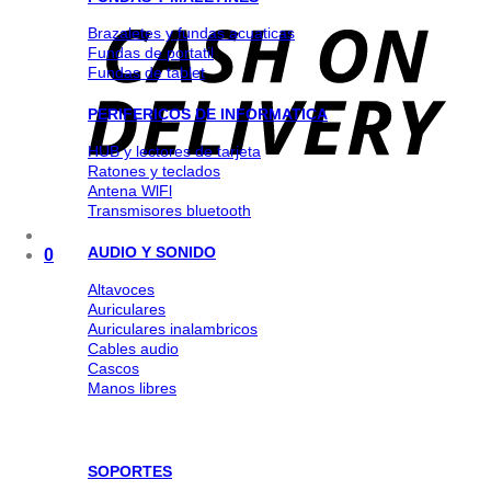
Brazaletes y fundas acuaticas
Fundas de portatil
Fundas de tablet
PERIFERICOS DE INFORMATICA
HUB y lectores de tarjeta
Ratones y teclados
Antena WlFl
Transmisores bluetooth
AUDIO Y SONIDO
0
Altavoces
Auriculares
Auriculares inalambricos
Cables audio
Cascos
Manos libres
SOPORTES