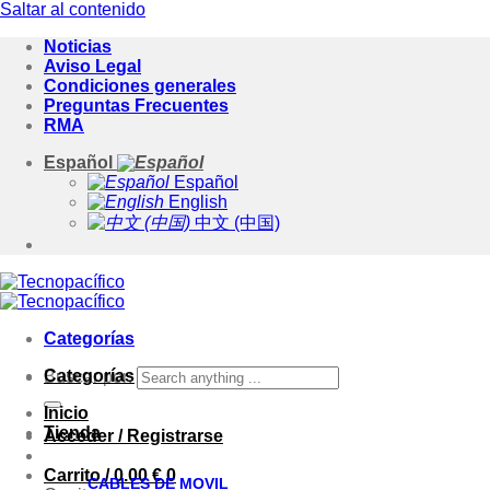
Saltar al contenido
Noticias
Aviso Legal
Condiciones generales
Preguntas Frecuentes
RMA
Español
Español
English
中文 (中国)
Categorías
Categorías
Buscar por:
Inicio
Tienda
Acceder / Registrarse
Carrito /
0.00
€
0
CABLES DE MOVIL