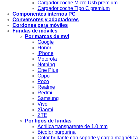
Cargador coche Micro Usb premium
Cargador coche Tipo C premium
Componentes internos PC
Conversores y adaptadores
Cordones para móviles
Fundas de móviles
Por marcas de mvl
Google
Honor
iPhone
Motorola
Nothing
One Plus
Oppo
Poco
Realme
Redmi
Samsung
Vivo
Xiaomi
ZTE
Por tipos de fundas
Acrílica transparente de 1.0 mm
Bicolor purpurina
Color brillante con soporte y carga magnética