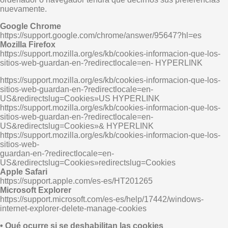
nuevamente.
Google Chrome
https://support.google.com/chrome/answer/95647?hl=es
Mozilla Firefox
https://support.mozilla.org/es/kb/cookies-informacion-que-los-
sitios-web-guardan-en-?redirectlocale=en- HYPERLINK
https://support.mozilla.org/es/kb/cookies-informacion-que-los-
sitios-web-guardan-en-?redirectlocale=en-
US&redirectslug=Cookies»US HYPERLINK
https://support.mozilla.org/es/kb/cookies-informacion-que-los-
sitios-web-guardan-en-?redirectlocale=en-
US&redirectslug=Cookies»& HYPERLINK
https://support.mozilla.org/es/kb/cookies-informacion-que-los-
sitios-web-
guardan-en-?redirectlocale=en-
US&redirectslug=Cookies»redirectslug=Cookies
Apple Safari
https://support.apple.com/es-es/HT201265
Microsoft Explorer
https://support.microsoft.com/es-es/help/17442/windows-
internet-explorer-delete-manage-cookies
• Qué ocurre si se deshabilitan las cookies