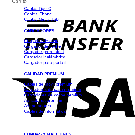
Carrito
Cables Tipo-C
Cables iPhone
Cables Micro USB
CARGADORES
Cargador de casa
Cargador de coche
Cargador para tablet
Cargador inalámbrico
Cargador para portátil
CALIDAD PREMIUM
Cables de movil premium
Cargadores de casa premium
Cargadores de coche pemium
Auriculares premium
Adapatadores
Cables de informatica
FUNDAS Y MALETINES