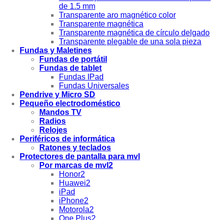
de 1.5 mm
Transparente aro magnético color
Transparente magnética
Transparente magnética de círculo delgado
Transparente plegable de una sola pieza
Fundas y Maletines
Fundas de portátil
Fundas de tablet
Fundas IPad
Fundas Universales
Pendrive y Micro SD
Pequeño electrodoméstico
Mandos TV
Radios
Relojes
Periféricos de informática
Ratones y teclados
Protectores de pantalla para mvl
Por marcas de mvl2
Honor2
Huawei2
iPad
iPhone2
Motorola2
One Plus2