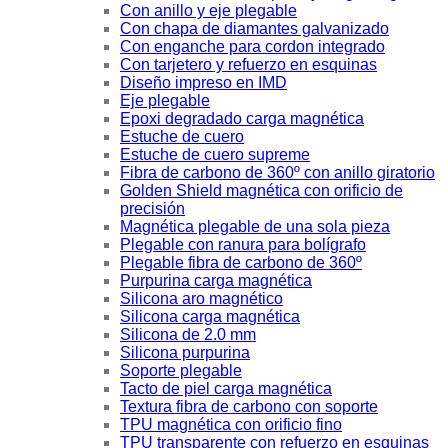
Con anillo y eje plegable
Con chapa de diamantes galvanizado
Con enganche para cordon integrado
Con tarjetero y refuerzo en esquinas
Diseño impreso en IMD
Eje plegable
Epoxi degradado carga magnética
Estuche de cuero
Estuche de cuero supreme
Fibra de carbono de 360º con anillo giratorio
Golden Shield magnética con orificio de
precisión
Magnética plegable de una sola pieza
Plegable con ranura para bolígrafo
Plegable fibra de carbono de 360º
Purpurina carga magnética
Silicona aro magnético
Silicona carga magnética
Silicona de 2.0 mm
Silicona purpurina
Soporte plegable
Tacto de piel carga magnética
Textura fibra de carbono con soporte
TPU magnética con orificio fino
TPU transparente con refuerzo en esquinas