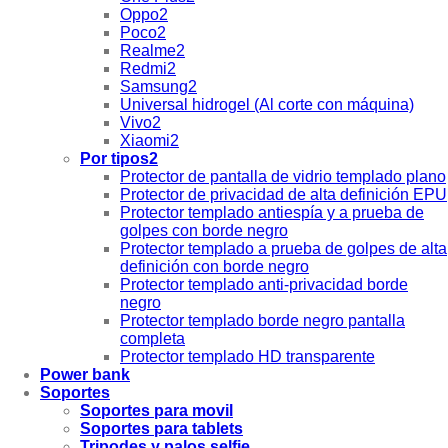
Oppo2
Poco2
Realme2
Redmi2
Samsung2
Universal hidrogel (Al corte con máquina)
Vivo2
Xiaomi2
Por tipos2
Protector de pantalla de vidrio templado plano
Protector de privacidad de alta definición EPU
Protector templado antiespía y a prueba de
golpes con borde negro
Protector templado a prueba de golpes de alta
definición con borde negro
Protector templado anti-privacidad borde
negro
Protector templado borde negro pantalla
completa
Protector templado HD transparente
Power bank
Soportes
Soportes para movil
Soportes para tablets
Tripodes y palos selfie