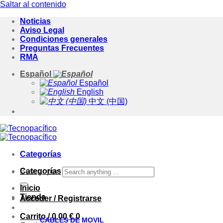
Saltar al contenido
Noticias
Aviso Legal
Condiciones generales
Preguntas Frecuentes
RMA
Español
Español
English
中文 (中国)
Categorías
Categorías
Buscar por:
Inicio
Tienda
Acceder / Registrarse
Carrito /
0.00
€
0
CABLES DE MOVIL