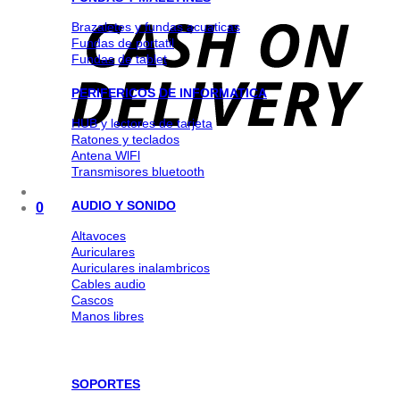
Brazaletes y fundas acuaticas
Fundas de portatil
Fundas de tablet
PERIFERICOS DE INFORMATICA
HUB y lectores de tarjeta
Ratones y teclados
Antena WlFl
Transmisores bluetooth
AUDIO Y SONIDO
0
Altavoces
Auriculares
Auriculares inalambricos
Cables audio
Cascos
Manos libres
SOPORTES