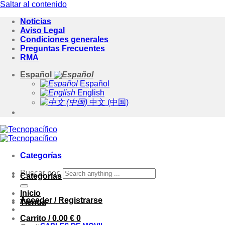
Saltar al contenido
Noticias
Aviso Legal
Condiciones generales
Preguntas Frecuentes
RMA
Español
Español
English
中文 (中国)
Categorías
Buscar por:
Categorías
Inicio
Acceder / Registrarse
Tienda
Carrito /
0.00
€
0