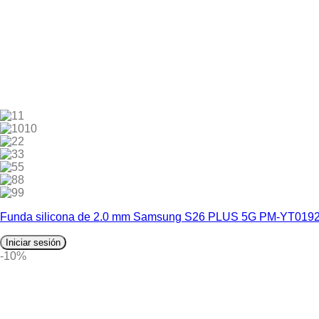
1
10
2
3
5
8
9
Funda silicona de 2.0 mm Samsung S26 PLUS 5G PM-YT019
Iniciar sesión
-10%