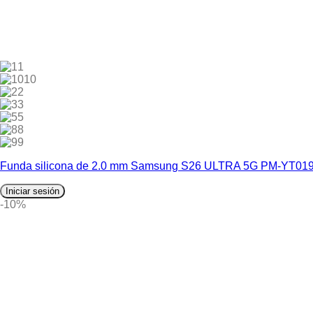
1
10
2
3
5
8
9
Funda silicona de 2.0 mm Samsung S26 ULTRA 5G PM-YT01
Iniciar sesión
-10%