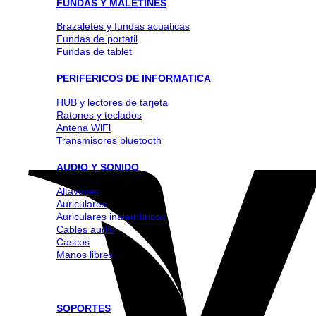
FUNDAS Y MALETINES
Brazaletes y fundas acuaticas
Fundas de portatil
Fundas de tablet
PERIFERICOS DE INFORMATICA
HUB y lectores de tarjeta
Ratones y teclados
Antena WlFl
Transmisores bluetooth
AUDIO Y SONIDO
Altavoces
Auriculares
Auriculares inalambricos
Cables audio
Cascos
Manos libres
SOPORTES