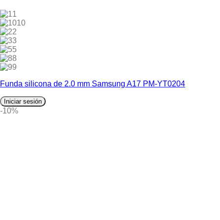
1
10
2
3
5
8
9
Funda silicona de 2.0 mm Samsung A17 PM-YT0204
Iniciar sesión
-10%