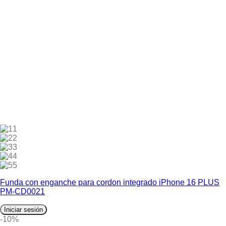
1
2
3
4
5
Funda con enganche para cordon integrado iPhone 16 PLUS
PM-CD0021
Iniciar sesión
-10%