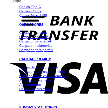
Carrito
Cables Tipo-C
Cables iPhone
Cables Micro USB
CARGADORES
Cargador de casa
Cargador de coche
Cargador para tablet
Cargador inalámbrico
Cargador para portátil
CALIDAD PREMIUM
Cables de movil premium
Cargadores de casa premium
Cargadores de coche pemium
Auriculares premium
Adapatadores
Cables de informatica
FUNDAS Y MALETINES