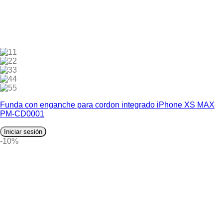
1
2
3
4
5
Funda con enganche para cordon integrado iPhone XS MAX
PM-CD0001
Iniciar sesión
-10%