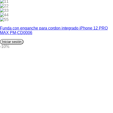
1
2
3
4
5
Funda con enganche para cordon integrado iPhone 12 PRO
MAX PM-CD0006
Iniciar sesión
-10%