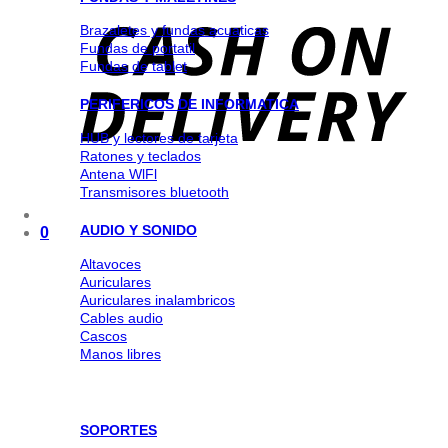
Brazaletes y fundas acuaticas
Fundas de portatil
Fundas de tablet
PERIFERICOS DE INFORMATICA
HUB y lectores de tarjeta
Ratones y teclados
Antena WlFl
Transmisores bluetooth
AUDIO Y SONIDO
0
Altavoces
Auriculares
Auriculares inalambricos
Cables audio
Cascos
Manos libres
SOPORTES