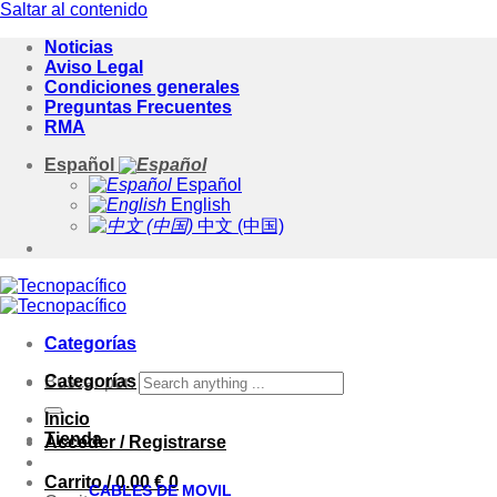
Saltar al contenido
Noticias
Aviso Legal
Condiciones generales
Preguntas Frecuentes
RMA
Español
Español
English
中文 (中国)
Categorías
Categorías
Buscar por:
Inicio
Tienda
Acceder / Registrarse
Carrito /
0.00
€
0
CABLES DE MOVIL