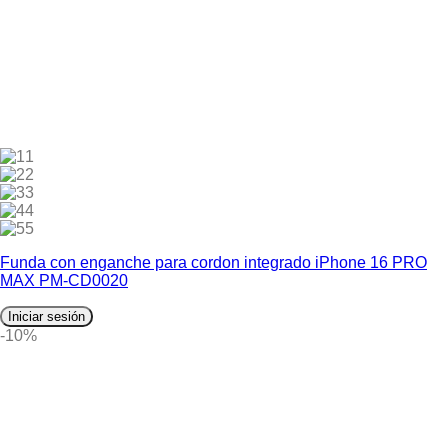
1
2
3
4
5
Funda con enganche para cordon integrado iPhone 16 PRO
MAX PM-CD0020
Iniciar sesión
-10%