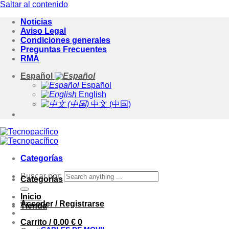
Saltar al contenido
Noticias
Aviso Legal
Condiciones generales
Preguntas Frecuentes
RMA
Español
Español
English
中文 (中国)
Categorías
Buscar por:
Categorías
Inicio
Acceder / Registrarse
Tienda
Carrito /
0.00
€
0