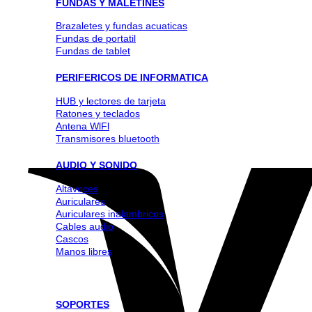
FUNDAS Y MALETINES
Brazaletes y fundas acuaticas
Fundas de portatil
Fundas de tablet
PERIFERICOS DE INFORMATICA
HUB y lectores de tarjeta
Ratones y teclados
Antena WlFl
Transmisores bluetooth
AUDIO Y SONIDO
Altavoces
Auriculares
Auriculares inalambricos
Cables audio
Cascos
Manos libres
SOPORTES