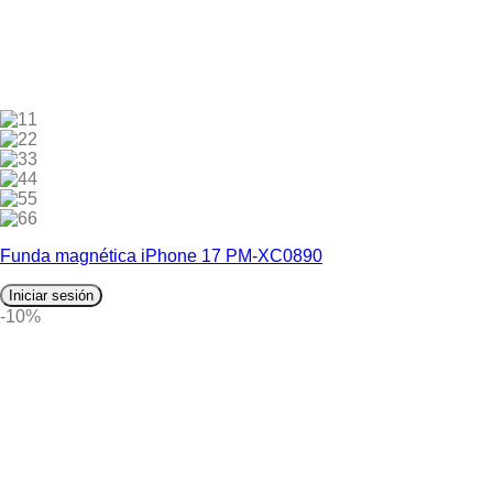
1
2
3
4
5
6
Funda magnética iPhone 17 PM-XC0890
Iniciar sesión
-10%