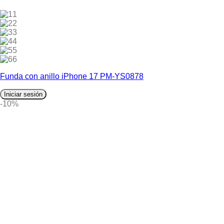
1
2
3
4
5
6
Funda con anillo iPhone 17 PM-YS0878
Iniciar sesión
-10%