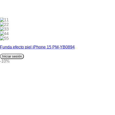
1
2
3
4
5
Funda efecto piel iPhone 15 PM-YB0894
Iniciar sesión
-10%