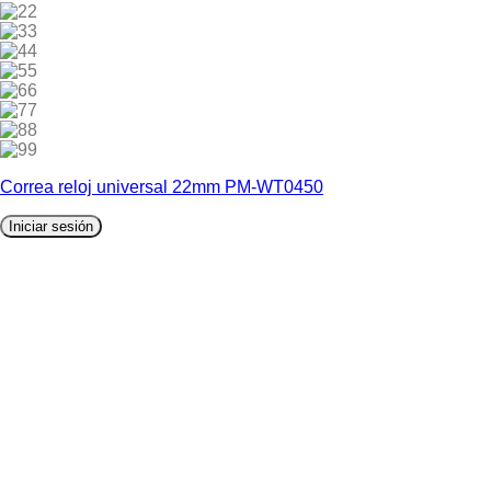
2
3
4
5
6
7
8
9
Correa reloj universal 22mm PM-WT0450
Iniciar sesión