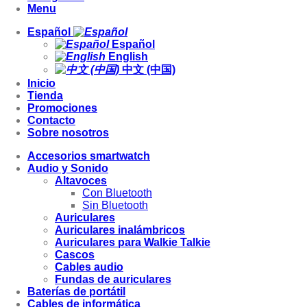
Menu
Español
Español
English
中文 (中国)
Inicio
Tienda
Promociones
Contacto
Sobre nosotros
Accesorios smartwatch
Audio y Sonido
Altavoces
Con Bluetooth
Sin Bluetooth
Auriculares
Auriculares inalámbricos
Auriculares para Walkie Talkie
Cascos
Cables audio
Fundas de auriculares
Baterías de portátil
Cables de informática