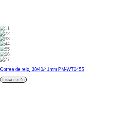
1
2
3
4
5
6
7
Correa de reloj 38/40/41mm PM-WT0455
Iniciar sesión