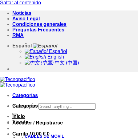
Saltar al contenido
Noticias
Aviso Legal
Condiciones generales
Preguntas Frecuentes
RMA
Español
Español
English
中文 (中国)
Categorías
Categorías
Buscar por:
Inicio
Tienda
Acceder / Registrarse
Carrito /
0.00
€
0
CABLES DE MOVIL