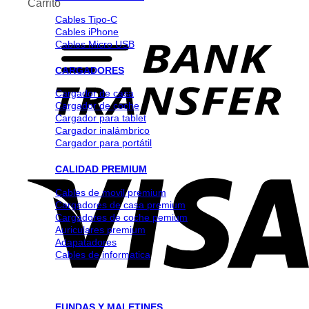
Carrito
Cables Tipo-C
Cables iPhone
Cables Micro USB
CARGADORES
Cargador de casa
Cargador de coche
Cargador para tablet
Cargador inalámbrico
Cargador para portátil
CALIDAD PREMIUM
Cables de movil premium
Cargadores de casa premium
Cargadores de coche pemium
Auriculares premium
Adapatadores
Cables de informatica
FUNDAS Y MALETINES