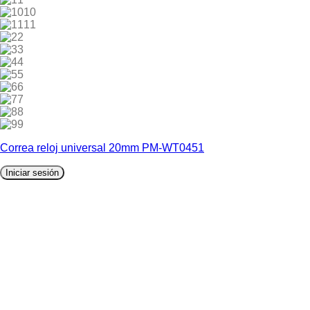
10
11
2
3
4
5
6
7
8
9
Correa reloj universal 20mm PM-WT0451
Iniciar sesión