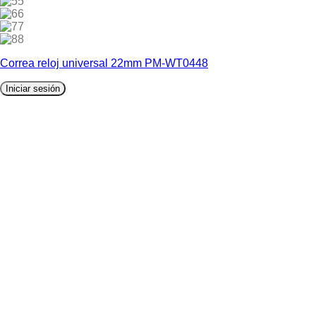
5
6
7
8
Correa reloj universal 22mm PM-WT0448
Iniciar sesión