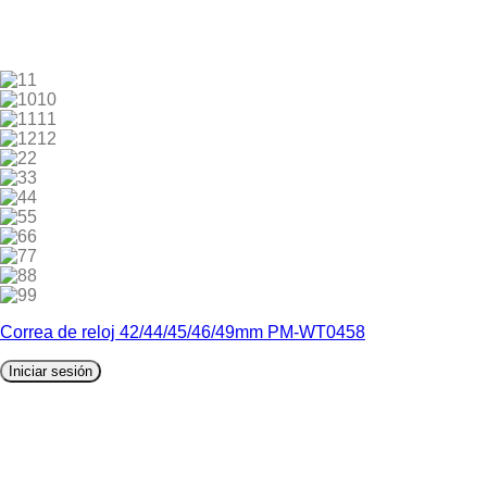
1
10
11
12
2
3
4
5
6
7
8
9
Correa de reloj 42/44/45/46/49mm PM-WT0458
Iniciar sesión