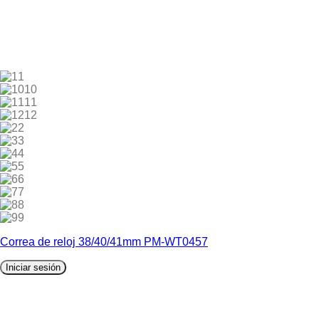
1
10
11
12
2
3
4
5
6
7
8
9
Correa de reloj 38/40/41mm PM-WT0457
Iniciar sesión