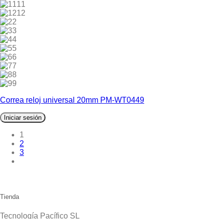
11
12
2
3
4
5
6
7
8
9
Correa reloj universal 20mm PM-WT0449
Iniciar sesión
1
2
3
Tienda
Tecnología Pacífico SL