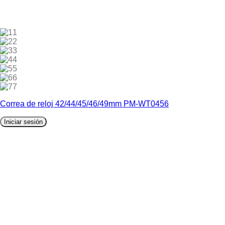
1
2
3
4
5
6
7
Correa de reloj 42/44/45/46/49mm PM-WT0456
Iniciar sesión