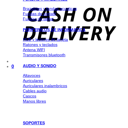
Brazaletes y fundas acuaticas
Fundas de portatil
Fundas de tablet
PERIFERICOS DE INFORMATICA
HUB y lectores de tarjeta
Ratones y teclados
Antena WlFl
Transmisores bluetooth
AUDIO Y SONIDO
0
Altavoces
Auriculares
Auriculares inalambricos
Cables audio
Cascos
Manos libres
SOPORTES