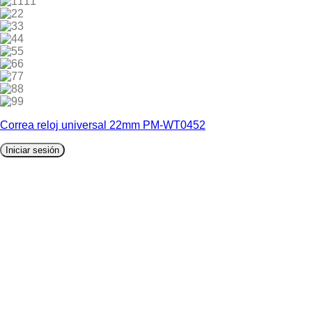
11
2
3
4
5
6
7
8
9
Correa reloj universal 22mm PM-WT0452
Iniciar sesión