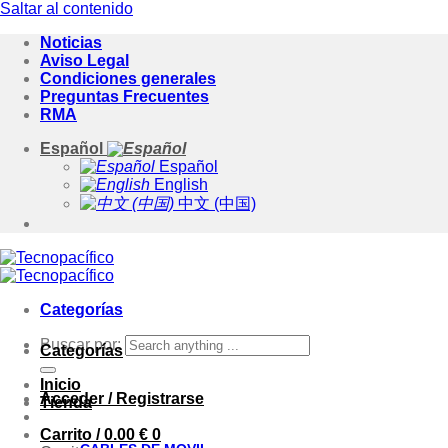
Saltar al contenido
Noticias
Aviso Legal
Condiciones generales
Preguntas Frecuentes
RMA
Español
Español
English
中文 (中国)
Categorías
Buscar por:
Categorías
Inicio
Acceder / Registrarse
Tienda
Carrito /
0.00
€
0