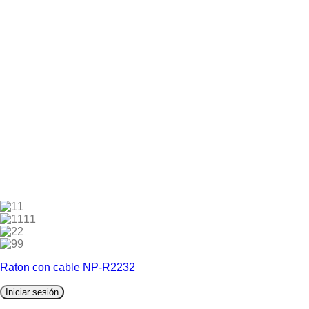
1
11
2
9
Raton con cable NP-R2232
Iniciar sesión