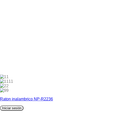
1
11
2
9
Raton inalambrico NP-R2236
Iniciar sesión