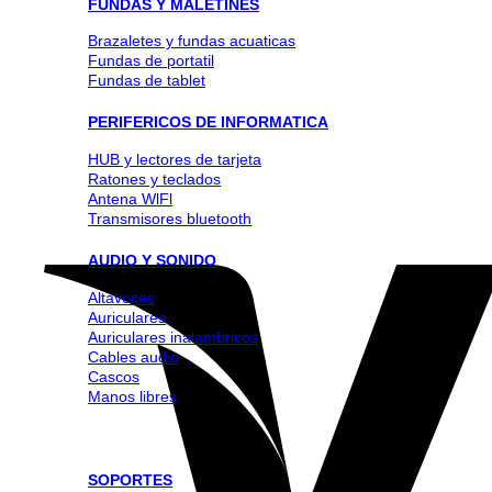
FUNDAS Y MALETINES
Brazaletes y fundas acuaticas
Fundas de portatil
Fundas de tablet
PERIFERICOS DE INFORMATICA
HUB y lectores de tarjeta
Ratones y teclados
Antena WlFl
Transmisores bluetooth
AUDIO Y SONIDO
Altavoces
Auriculares
Auriculares inalambricos
Cables audio
Cascos
Manos libres
SOPORTES