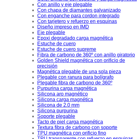
Con anillo y eje plegable
Con chapa de diamantes galvanizado
Con enganche para cordon integrado
Con tarjetero y refuerzo en esquinas
Diseño impreso en IMD
Eje plegable
Epoxi degradado carga magnética
Estuche de cuero
Estuche de cuero supreme
Fibra de carbono de 360º con anillo giratorio
Golden Shield magnética con orificio de
precisión
Magnética plegable de una sola pieza
Plegable con ranura para bolígrafo
Plegable fibra de carbono de 360º
Purpurina carga magnética
Silicona aro magnético
Silicona carga magnética
Silicona de 2.0 mm
Silicona purpurina
Soporte plegable
Tacto de piel carga magnética
Textura fibra de carbono con soporte
TPU magnética con orificio fino
TPU transparente con refuerzo en esquinas