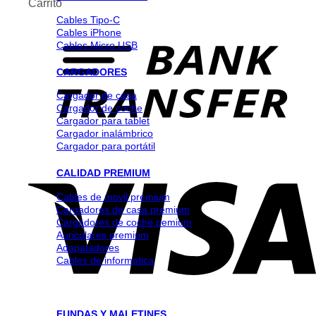
Carrito
Cables Tipo-C
Cables iPhone
Cables Micro USB
CARGADORES
Cargador de casa
Cargador de coche
Cargador para tablet
Cargador inalámbrico
Cargador para portátil
CALIDAD PREMIUM
Cables de movil premium
Cargadores de casa premium
Cargadores de coche pemium
Auriculares premium
Adapatadores
Cables de informatica
FUNDAS Y MALETINES