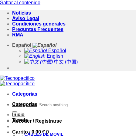
Saltar al contenido
Noticias
Aviso Legal
Condiciones generales
Preguntas Frecuentes
RMA
Español
Español
English
中文 (中国)
Categorías
Categorías
Buscar por:
Inicio
Tienda
Acceder / Registrarse
Carrito /
0.00
€
0
CABLES DE MOVIL