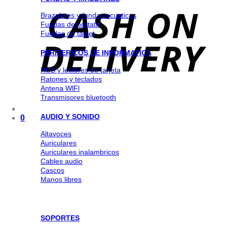
Brazaletes y fundas acuaticas
Fundas de portatil
Fundas de tablet
PERIFERICOS DE INFORMATICA
HUB y lectores de tarjeta
Ratones y teclados
Antena WlFl
Transmisores bluetooth
AUDIO Y SONIDO
0
Altavoces
Auriculares
Auriculares inalambricos
Cables audio
Cascos
Manos libres
SOPORTES