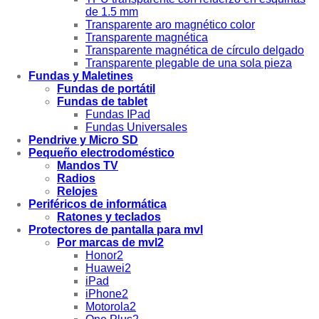
de 1.5 mm
Transparente aro magnético color
Transparente magnética
Transparente magnética de círculo delgado
Transparente plegable de una sola pieza
Fundas y Maletines
Fundas de portátil
Fundas de tablet
Fundas IPad
Fundas Universales
Pendrive y Micro SD
Pequeño electrodoméstico
Mandos TV
Radios
Relojes
Periféricos de informática
Ratones y teclados
Protectores de pantalla para mvl
Por marcas de mvl2
Honor2
Huawei2
iPad
iPhone2
Motorola2