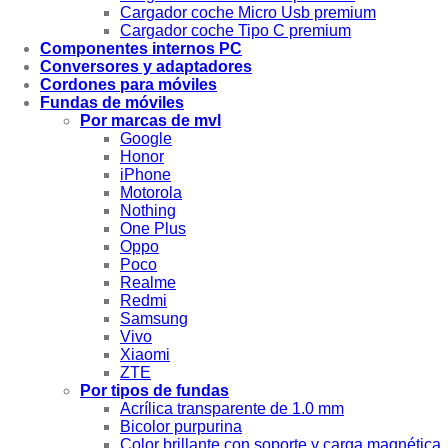
Cargador coche Micro Usb premium
Cargador coche Tipo C premium
Componentes internos PC
Conversores y adaptadores
Cordones para móviles
Fundas de móviles
Por marcas de mvl
Google
Honor
iPhone
Motorola
Nothing
One Plus
Oppo
Poco
Realme
Redmi
Samsung
Vivo
Xiaomi
ZTE
Por tipos de fundas
Acrílica transparente de 1.0 mm
Bicolor purpurina
Color brillante con soporte y carga magnética