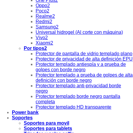
One Plus2
Oppo2
Poco2
Realme2
Redmi2
Samsung2
Universal hidrogel (Al corte con máquina)
Vivo2
Xiaomi2
Por tipos2
Protector de pantalla de vidrio templado plano
Protector de privacidad de alta definición EPU
Protector templado antiespía y a prueba de
golpes con borde negro
Protector templado a prueba de golpes de alta
definición con borde negro
Protector templado anti-privacidad borde
negro
Protector templado borde negro pantalla
completa
Protector templado HD transparente
Power bank
Soportes
Soportes para movil
Soportes para tablets