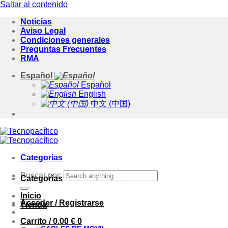
Saltar al contenido
Noticias
Aviso Legal
Condiciones generales
Preguntas Frecuentes
RMA
Español
Español
English
中文 (中国)
Categorías
Buscar por:
Categorías
Inicio
Acceder / Registrarse
Tienda
Carrito /
0.00
€
0