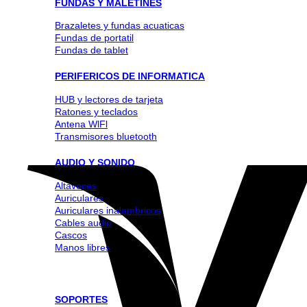
FUNDAS Y MALETINES
Brazaletes y fundas acuaticas
Fundas de portatil
Fundas de tablet
PERIFERICOS DE INFORMATICA
HUB y lectores de tarjeta
Ratones y teclados
Antena WlFl
Transmisores bluetooth
AUDIO Y SONIDO
Altavoces
Auriculares
Auriculares inalambricos
Cables audio
Cascos
Manos libres
SOPORTES