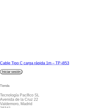
Cable Tipo C carga rápida 1m – TP-i853
Iniciar sesión
Tienda
Tecnología Pacífico SL
Avenida de la Cruz 22
Valdemoro, Madrid