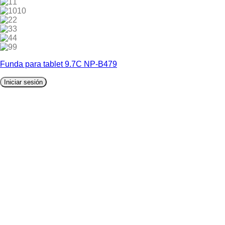
1
10
2
3
4
9
Funda para tablet 9.7C NP-B479
Iniciar sesión