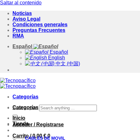
Saltar al contenido
Noticias
Aviso Legal
Condiciones generales
Preguntas Frecuentes
RMA
Español
Español
English
中文 (中国)
Categorías
Categorías
Buscar por:
Inicio
Tienda
Acceder / Registrarse
Carrito /
0.00
€
0
CABLES DE MOVIL