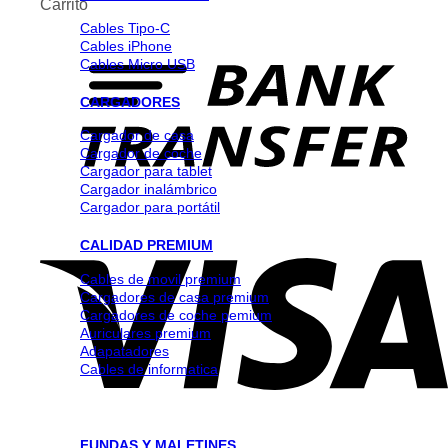
Carrito
Cables Tipo-C
Cables iPhone
Cables Micro USB
CARGADORES
Cargador de casa
Cargador de coche
Cargador para tablet
Cargador inalámbrico
Cargador para portátil
CALIDAD PREMIUM
Cables de movil premium
Cargadores de casa premium
Cargadores de coche pemium
Auriculares premium
Adapatadores
Cables de informatica
FUNDAS Y MALETINES