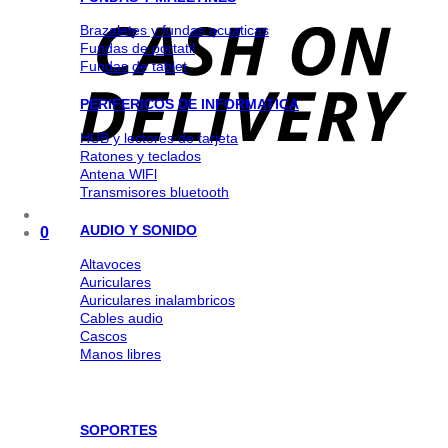
Brazaletes y fundas acuaticas
Fundas de portatil
Fundas de tablet
PERIFERICOS DE INFORMATICA
HUB y lectores de tarjeta
Ratones y teclados
Antena WlFl
Transmisores bluetooth
AUDIO Y SONIDO
0
Altavoces
Auriculares
Auriculares inalambricos
Cables audio
Cascos
Manos libres
SOPORTES