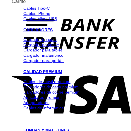
Carrito
Cables Tipo-C
Cables iPhone
Cables Micro USB
CARGADORES
Cargador de casa
Cargador de coche
Cargador para tablet
Cargador inalámbrico
Cargador para portátil
CALIDAD PREMIUM
Cables de movil premium
Cargadores de casa premium
Cargadores de coche pemium
Auriculares premium
Adapatadores
Cables de informatica
FUNDAS Y MALETINES