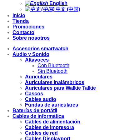
English
中文 (中国)
Inicio
Tienda
Promociones
Contacto
Sobre nosotros
Accesorios smartwatch
Audio y Sonido
Altavoces
Con Bluetooth
Sin Bluetooth
Auriculares
Auriculares inalámbricos
Auriculares para Walkie Talkie
Cascos
Cables audio
Fundas de auriculares
Baterías de portátil
Cables de informática
Cables de alimentación
Cables de impresora
Cables de red
Cables Displayport