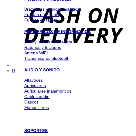
Brazaletes y fundas acuaticas
Fundas de portatil
Fundas de tablet
PERIFERICOS DE INFORMATICA
HUB y lectores de tarjeta
Ratones y teclados
Antena WlFl
Transmisores bluetooth
AUDIO Y SONIDO
0
Altavoces
Auriculares
Auriculares inalambricos
Cables audio
Cascos
Manos libres
SOPORTES