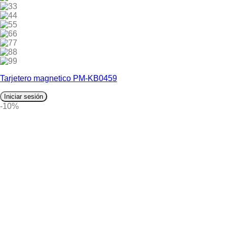
3
4
5
6
7
8
9
Tarjetero magnetico PM-KB0459
Iniciar sesión
-10%