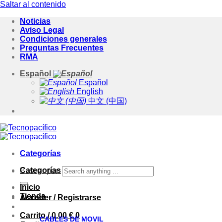
Saltar al contenido
Noticias
Aviso Legal
Condiciones generales
Preguntas Frecuentes
RMA
Español
Español
English
中文 (中国)
Categorías
Categorías
Buscar por:
Inicio
Tienda
Acceder / Registrarse
Carrito /
0.00
€
0
CABLES DE MOVIL