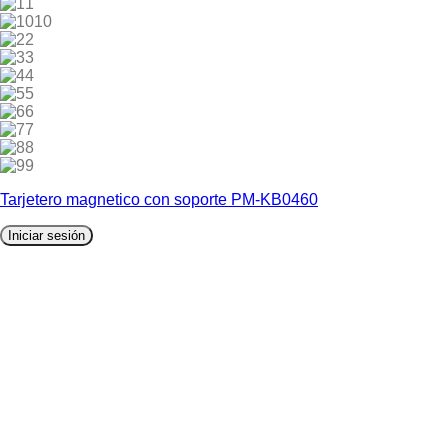
1
10
2
3
4
5
6
7
8
9
Tarjetero magnetico con soporte PM-KB0460
Iniciar sesión