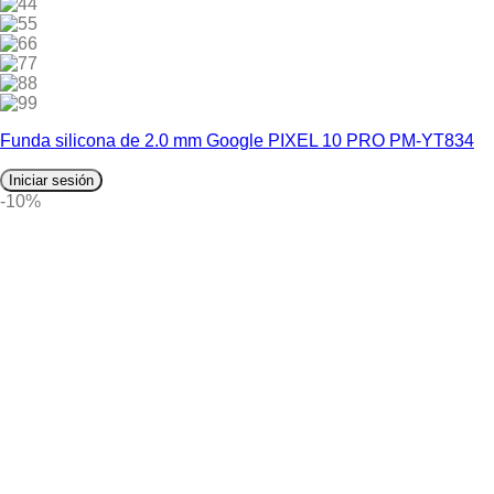
4
5
6
7
8
9
Funda silicona de 2.0 mm Google PIXEL 10 PRO PM-YT834
Iniciar sesión
-10%