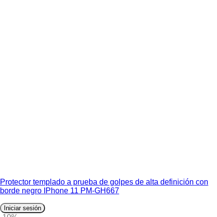
Protector templado a prueba de golpes de alta definición con
borde negro IPhone 11 PM-GH667
Iniciar sesión