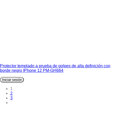
Protector templado a prueba de golpes de alta definición con
borde negro IPhone 12 PM-GH664
Iniciar sesión
1
2
3