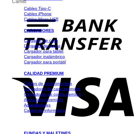
Carrito
Cables Tipo-C
Cables iPhone
Cables Micro USB
CARGADORES
Cargador de casa
Cargador de coche
Cargador para tablet
Cargador inalámbrico
Cargador para portátil
CALIDAD PREMIUM
Cables de movil premium
Cargadores de casa premium
Cargadores de coche pemium
Auriculares premium
Adapatadores
Cables de informatica
FUNDAS Y MALETINES