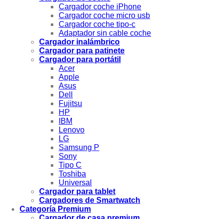
Cargador coche iPhone
Cargador coche micro usb
Cargador coche tipo-c
Adaptador sin cable coche
Cargador inalámbrico
Cargador para patinete
Cargador para portátil
Acer
Apple
Asus
Dell
Fujitsu
HP
IBM
Lenovo
LG
Samsung P
Sony
Tipo C
Toshiba
Universal
Cargador para tablet
Cargadores de Smartwatch
Categoría Premium
Cargador de casa premium