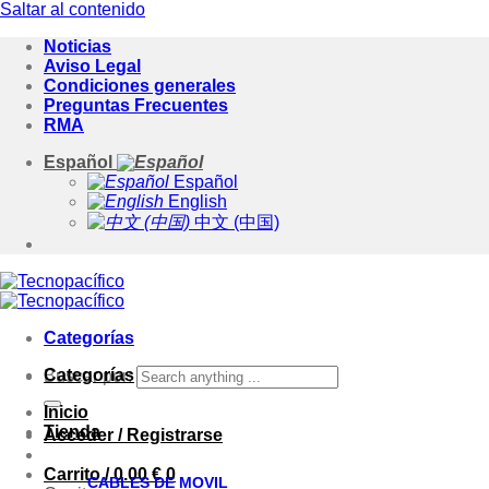
Saltar al contenido
Noticias
Aviso Legal
Condiciones generales
Preguntas Frecuentes
RMA
Español
Español
English
中文 (中国)
Categorías
Categorías
Buscar por:
Inicio
Tienda
Acceder / Registrarse
Carrito /
0.00
€
0
CABLES DE MOVIL