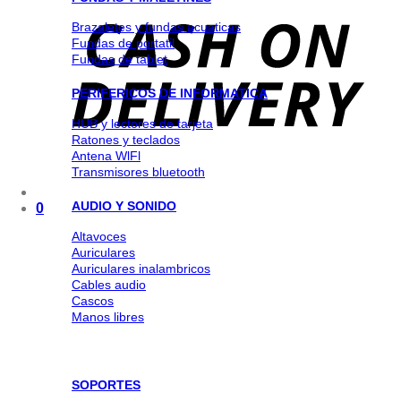
Brazaletes y fundas acuaticas
Fundas de portatil
Fundas de tablet
PERIFERICOS DE INFORMATICA
HUB y lectores de tarjeta
Ratones y teclados
Antena WlFl
Transmisores bluetooth
AUDIO Y SONIDO
0
Altavoces
Auriculares
Auriculares inalambricos
Cables audio
Cascos
Manos libres
SOPORTES