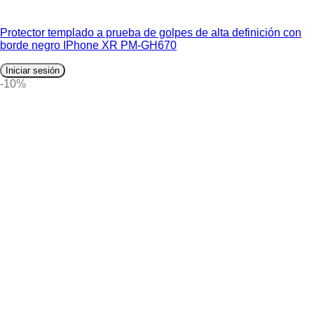
Protector templado a prueba de golpes de alta definición con
borde negro IPhone XR PM-GH670
Iniciar sesión
-10%