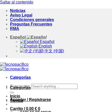
Saltar al contenido
Noticias
Aviso Legal
Condiciones generales
Preguntas Frecuentes
RMA
Español
Español
English
中文 (中国)
Categorías
Buscar por:
Categorías
Inicio
Acceder / Registrarse
Tienda
Carrito /
0.00
€
0