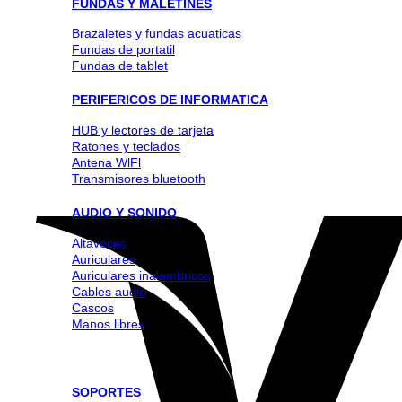
FUNDAS Y MALETINES
Brazaletes y fundas acuaticas
Fundas de portatil
Fundas de tablet
PERIFERICOS DE INFORMATICA
HUB y lectores de tarjeta
Ratones y teclados
Antena WlFl
Transmisores bluetooth
AUDIO Y SONIDO
Altavoces
Auriculares
Auriculares inalambricos
Cables audio
Cascos
Manos libres
SOPORTES