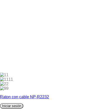
1
11
2
9
Raton con cable NP-R2232
Iniciar sesión