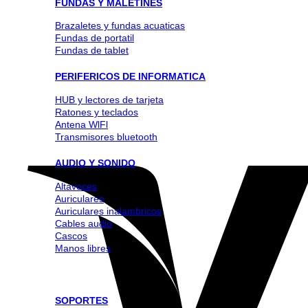
FUNDAS Y MALETINES
Brazaletes y fundas acuaticas
Fundas de portatil
Fundas de tablet
PERIFERICOS DE INFORMATICA
HUB y lectores de tarjeta
Ratones y teclados
Antena WlFl
Transmisores bluetooth
AUDIO Y SONIDO
Altavoces
Auriculares
Auriculares inalambricos
Cables audio
Cascos
Manos libres
SOPORTES