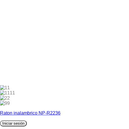
1
11
2
9
Raton inalambrico NP-R2236
Iniciar sesión