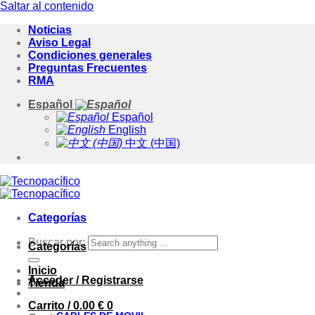
Saltar al contenido
Noticias
Aviso Legal
Condiciones generales
Preguntas Frecuentes
RMA
Español
Español
English
中文 (中国)
Categorías
Buscar por:
Categorías
Inicio
Acceder / Registrarse
Tienda
Carrito /
0.00
€
0