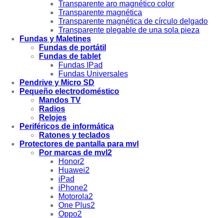
Transparente aro magnético color
Transparente magnética
Transparente magnética de círculo delgado
Transparente plegable de una sola pieza
Fundas y Maletines
Fundas de portátil
Fundas de tablet
Fundas IPad
Fundas Universales
Pendrive y Micro SD
Pequeño electrodoméstico
Mandos TV
Radios
Relojes
Periféricos de informática
Ratones y teclados
Protectores de pantalla para mvl
Por marcas de mvl2
Honor2
Huawei2
iPad
iPhone2
Motorola2
One Plus2
Oppo2