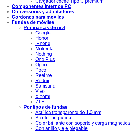
Cargador coche Tipo C premium
Componentes internos PC
Conversores y adaptadores
Cordones para móviles
Fundas de móviles
Por marcas de mvl
Google
Honor
iPhone
Motorola
Nothing
One Plus
Oppo
Poco
Realme
Redmi
Samsung
Vivo
Xiaomi
ZTE
Por tipos de fundas
Acrílica transparente de 1.0 mm
Bicolor purpurina
Color brillante con soporte y carga magnética
Con anillo y eje plegable