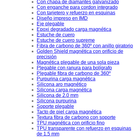
Con chapa de diamantes galvanizado
Con enganche para cordon integrado
Con tarjetero y refuerzo en esquinas
Diseño impreso en IMD
Eje plegable
Epoxi degradado carga magnética
Estuche de cuero
Estuche de cuero supreme
Fibra de carbono de 360º con anillo giratorio
Golden Shield magnética con orificio de
precisión
Magnética plegable de una sola pieza
Plegable con ranura para bolígrafo
Plegable fibra de carbono de 360º
Purpurina carga magnética
Silicona aro magnético
Silicona carga magnética
Silicona de 2.0 mm
Silicona purpurina
Soporte plegable
Tacto de piel carga magnética
Textura fibra de carbono con soporte
TPU magnética con orificio fino
TPU transparente con refuerzo en esquinas
de 1.5 mm