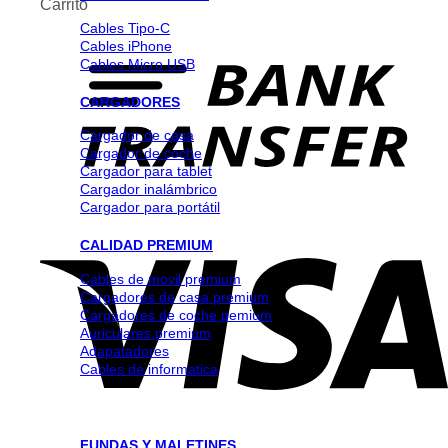
Carrito
Cables Tipo-C
Cables iPhone
Cables Micro USB
CARGADORES
Cargador de casa
Cargador de coche
Cargador para tablet
Cargador inalámbrico
Cargador para portátil
CALIDAD PREMIUM
Cables de movil premium
Cargadores de casa premium
Cargadores de coche pemium
Auriculares premium
Adapatadores
Cables de informatica
FUNDAS Y MALETINES