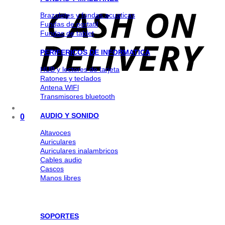
Brazaletes y fundas acuaticas
Fundas de portatil
Fundas de tablet
PERIFERICOS DE INFORMATICA
HUB y lectores de tarjeta
Ratones y teclados
Antena WlFl
Transmisores bluetooth
AUDIO Y SONIDO
0
Altavoces
Auriculares
Auriculares inalambricos
Cables audio
Cascos
Manos libres
SOPORTES