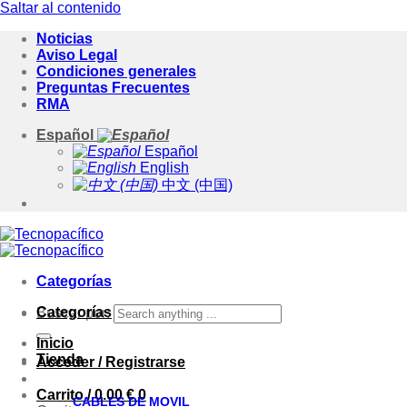
Saltar al contenido
Noticias
Aviso Legal
Condiciones generales
Preguntas Frecuentes
RMA
Español
Español
English
中文 (中国)
Categorías
Categorías
Buscar por:
Inicio
Tienda
Acceder / Registrarse
Carrito /
0.00
€
0
CABLES DE MOVIL