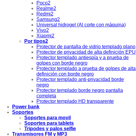
Poco2
Realme2
Redmi2
Samsung2
Universal hidrogel (Al corte con máquina)
Vivo2
Xiaomi2
Por tipos2
Protector de pantalla de vidrio templado plano
Protector de privacidad de alta definición EPU
Protector templado antiespía y a prueba de
golpes con borde negro
Protector templado a prueba de golpes de alta
definición con borde negro
Protector templado anti-privacidad borde
negro
Protector templado borde negro pantalla
completa
Protector templado HD transparente
Power bank
Soportes
Soportes para movil
Soportes para tablets
Tripodes y palos selfie
Transmisores FM y MP3