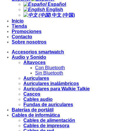
Español
English
中文 (中国)
Inicio
Tienda
Promociones
Contacto
Sobre nosotros
Accesorios smartwatch
Audio y Sonido
Altavoces
Con Bluetooth
Sin Bluetooth
Auriculares
Auriculares inalámbricos
Auriculares para Walkie Talkie
Cascos
Cables audio
Fundas de auriculares
Baterías de portátil
Cables de informática
Cables de alimentación
Cables de impresora
Cables de red