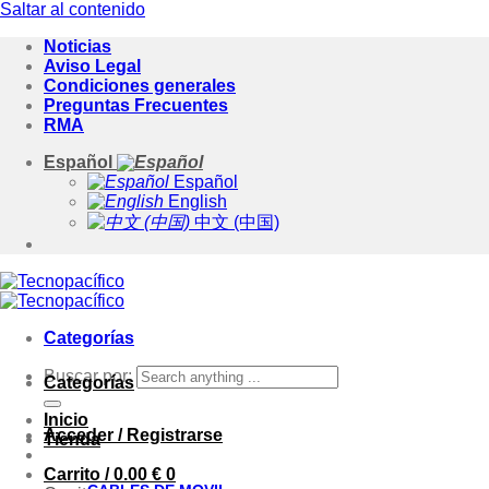
Saltar al contenido
Noticias
Aviso Legal
Condiciones generales
Preguntas Frecuentes
RMA
Español
Español
English
中文 (中国)
Categorías
Buscar por:
Categorías
Inicio
Acceder / Registrarse
Tienda
Carrito /
0.00
€
0