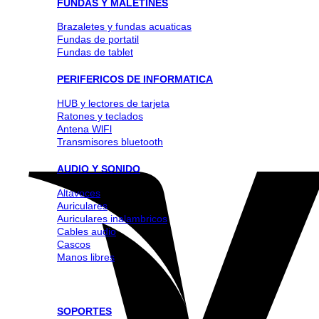
FUNDAS Y MALETINES
Brazaletes y fundas acuaticas
Fundas de portatil
Fundas de tablet
PERIFERICOS DE INFORMATICA
HUB y lectores de tarjeta
Ratones y teclados
Antena WlFl
Transmisores bluetooth
AUDIO Y SONIDO
Altavoces
Auriculares
Auriculares inalambricos
Cables audio
Cascos
Manos libres
SOPORTES