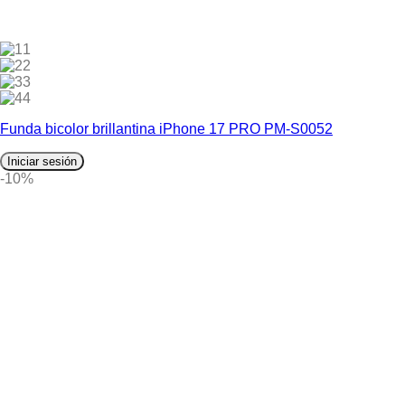
1
2
3
4
Funda bicolor brillantina iPhone 17 PRO PM-S0052
Iniciar sesión
-10%