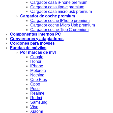
Cargador casa iPhone premium
Cargador casa tipo-c premium
Cargador casa micro usb premium
Cargador de coche premium
Cargador coche IPhone premium
Cargador coche Micro Usb premium
Cargador coche Tipo C premium
Componentes internos PC
Conversores y adaptadores
Cordones para móviles
Fundas de móviles
Por marcas de mvl
Google
Honor
iPhone
Motorola
Nothing
One Plus
Oppo
Poco
Realme
Redmi
Samsung
Vivo
Xiaomi