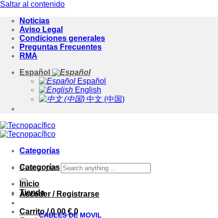
Saltar al contenido
Noticias
Aviso Legal
Condiciones generales
Preguntas Frecuentes
RMA
Español
Español
English
中文 (中国)
Categorías
Categorías
Buscar por:
Inicio
Tienda
Acceder / Registrarse
Carrito /
0.00
€
0
CABLES DE MOVIL