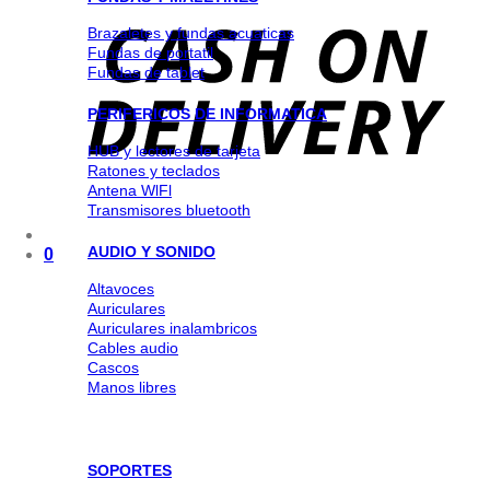
Brazaletes y fundas acuaticas
Fundas de portatil
Fundas de tablet
PERIFERICOS DE INFORMATICA
HUB y lectores de tarjeta
Ratones y teclados
Antena WlFl
Transmisores bluetooth
AUDIO Y SONIDO
0
Altavoces
Auriculares
Auriculares inalambricos
Cables audio
Cascos
Manos libres
SOPORTES