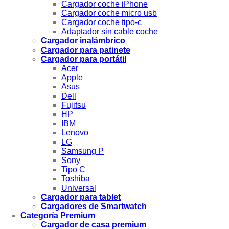
Cargador coche iPhone
Cargador coche micro usb
Cargador coche tipo-c
Adaptador sin cable coche
Cargador inalámbrico
Cargador para patinete
Cargador para portátil
Acer
Apple
Asus
Dell
Fujitsu
HP
IBM
Lenovo
LG
Samsung P
Sony
Tipo C
Toshiba
Universal
Cargador para tablet
Cargadores de Smartwatch
Categoría Premium
Cargador de casa premium