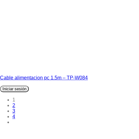
Cable alimentacion pc 1.5m – TP-W084
Iniciar sesión
1
2
3
4