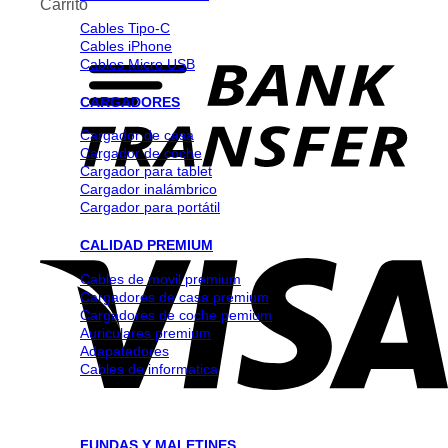
Carrito
Cables Tipo-C
Cables iPhone
Cables Micro USB
CARGADORES
Cargador de casa
Cargador de coche
Cargador para tablet
Cargador inalámbrico
Cargador para portátil
CALIDAD PREMIUM
Cables de movil premium
Cargadores de casa premium
Cargadores de coche pemium
Auriculares premium
Adapatadores
Cables de informatica
FUNDAS Y MALETINES