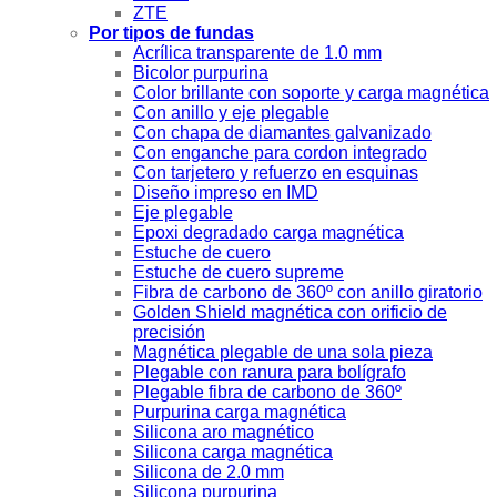
ZTE
Por tipos de fundas
Acrílica transparente de 1.0 mm
Bicolor purpurina
Color brillante con soporte y carga magnética
Con anillo y eje plegable
Con chapa de diamantes galvanizado
Con enganche para cordon integrado
Con tarjetero y refuerzo en esquinas
Diseño impreso en IMD
Eje plegable
Epoxi degradado carga magnética
Estuche de cuero
Estuche de cuero supreme
Fibra de carbono de 360º con anillo giratorio
Golden Shield magnética con orificio de
precisión
Magnética plegable de una sola pieza
Plegable con ranura para bolígrafo
Plegable fibra de carbono de 360º
Purpurina carga magnética
Silicona aro magnético
Silicona carga magnética
Silicona de 2.0 mm
Silicona purpurina