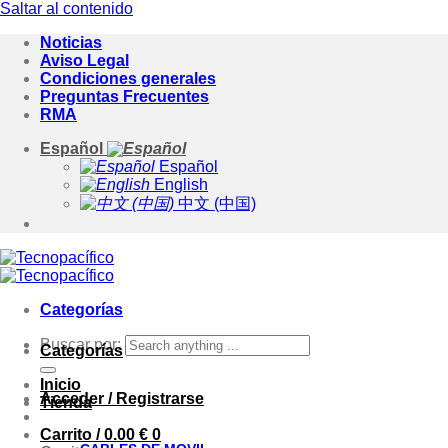
Saltar al contenido
Noticias
Aviso Legal
Condiciones generales
Preguntas Frecuentes
RMA
Español
Español
English
中文 (中国)
Categorías
Buscar por:
Categorías
Inicio
Acceder / Registrarse
Tienda
Carrito /
0.00
€
0