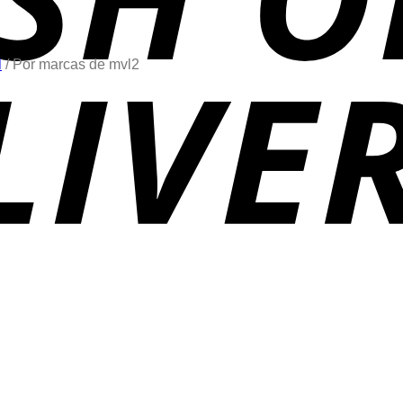
l
/
Por marcas de mvl2