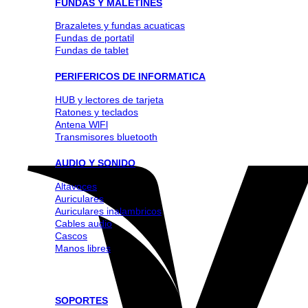
FUNDAS Y MALETINES
Brazaletes y fundas acuaticas
Fundas de portatil
Fundas de tablet
PERIFERICOS DE INFORMATICA
HUB y lectores de tarjeta
Ratones y teclados
Antena WlFl
Transmisores bluetooth
AUDIO Y SONIDO
Altavoces
Auriculares
Auriculares inalambricos
Cables audio
Cascos
Manos libres
SOPORTES