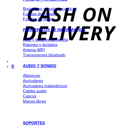
Brazaletes y fundas acuaticas
Fundas de portatil
Fundas de tablet
PERIFERICOS DE INFORMATICA
HUB y lectores de tarjeta
Ratones y teclados
Antena WlFl
Transmisores bluetooth
AUDIO Y SONIDO
0
Altavoces
Auriculares
Auriculares inalambricos
Cables audio
Cascos
Manos libres
SOPORTES