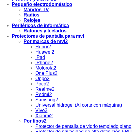
Pequeño electrodoméstico
Mandos TV
Radios
Relojes
Periféricos de informática
Ratones y teclados
Protectores de pantalla para mvl
Por marcas de mvl2
Honor2
Huawei2
iPad
iPhone2
Motorola2
One Plus2
Oppo2
Poco2
Realme2
Redmi2
Samsung2
Universal hidrogel (Al corte con máquina)
Vivo2
Xiaomi2
Por tipos2
Protector de pantalla de vidrio templado plano
Protector de privacidad de alta definición EPU