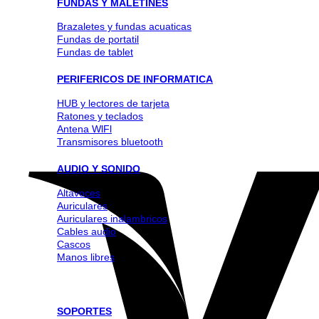
FUNDAS Y MALETINES
Brazaletes y fundas acuaticas
Fundas de portatil
Fundas de tablet
PERIFERICOS DE INFORMATICA
HUB y lectores de tarjeta
Ratones y teclados
Antena WlFl
Transmisores bluetooth
AUDIO Y SONIDO
Altavoces
Auriculares
Auriculares inalambricos
Cables audio
Cascos
Manos libres
SOPORTES