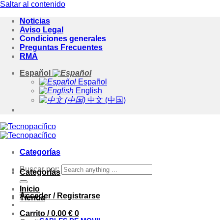
Saltar al contenido
Noticias
Aviso Legal
Condiciones generales
Preguntas Frecuentes
RMA
Español
Español
English
中文 (中国)
Categorías
Buscar por:
Categorías
Inicio
Acceder / Registrarse
Tienda
Carrito /
0.00
€
0