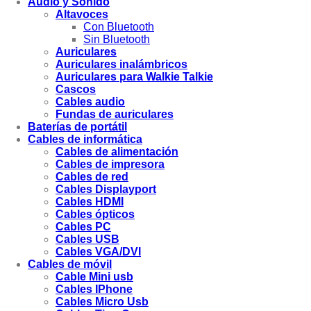
Audio y Sonido
Altavoces
Con Bluetooth
Sin Bluetooth
Auriculares
Auriculares inalámbricos
Auriculares para Walkie Talkie
Cascos
Cables audio
Fundas de auriculares
Baterías de portátil
Cables de informática
Cables de alimentación
Cables de impresora
Cables de red
Cables Displayport
Cables HDMI
Cables ópticos
Cables PC
Cables USB
Cables VGA/DVI
Cables de móvil
Cable Mini usb
Cables IPhone
Cables Micro Usb