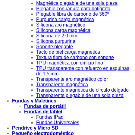
Magnética plegable de una sola pieza
Plegable con ranura para bolígrafo
Plegable fibra de carbono de 360º
Purpurina carga magnética
Silicona aro magnético
Silicona carga magnética
Silicona de 2.0 mm
Silicona purpurina
Soporte plegable
Tacto de piel carga magnética
Textura fibra de carbono con soporte
TPU magnética con orificio fino
TPU transparente con refuerzo en esquinas
de 1.5 mm
Transparente aro magnético color
Transparente magnética
Transparente magnética de círculo delgado
Transparente plegable de una sola pieza
Fundas y Maletines
Fundas de portátil
Fundas de tablet
Fundas IPad
Fundas Universales
Pendrive y Micro SD
Pequeño electrodoméstico