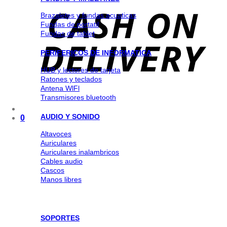
Brazaletes y fundas acuaticas
Fundas de portatil
Fundas de tablet
PERIFERICOS DE INFORMATICA
HUB y lectores de tarjeta
Ratones y teclados
Antena WlFl
Transmisores bluetooth
AUDIO Y SONIDO
0
Altavoces
Auriculares
Auriculares inalambricos
Cables audio
Cascos
Manos libres
SOPORTES