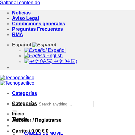
Saltar al contenido
Noticias
Aviso Legal
Condiciones generales
Preguntas Frecuentes
RMA
Español
Español
English
中文 (中国)
Categorías
Categorías
Buscar por:
Inicio
Tienda
Acceder / Registrarse
Carrito /
0.00
€
0
CABLES DE MOVIL