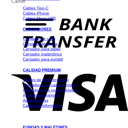
Carrito
Cables Tipo-C
Cables iPhone
Cables Micro USB
CARGADORES
Cargador de casa
Cargador de coche
Cargador para tablet
Cargador inalámbrico
Cargador para portátil
CALIDAD PREMIUM
Cables de movil premium
Cargadores de casa premium
Cargadores de coche pemium
Auriculares premium
Adapatadores
Cables de informatica
FUNDAS Y MALETINES