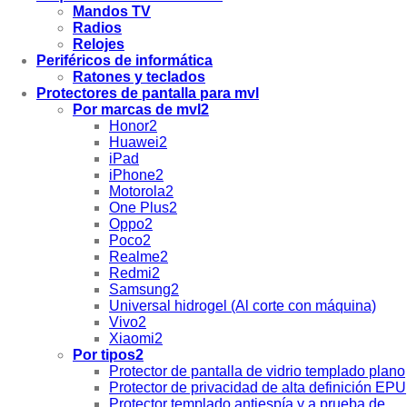
Mandos TV
Radios
Relojes
Periféricos de informática
Ratones y teclados
Protectores de pantalla para mvl
Por marcas de mvl2
Honor2
Huawei2
iPad
iPhone2
Motorola2
One Plus2
Oppo2
Poco2
Realme2
Redmi2
Samsung2
Universal hidrogel (Al corte con máquina)
Vivo2
Xiaomi2
Por tipos2
Protector de pantalla de vidrio templado plano
Protector de privacidad de alta definición EPU
Protector templado antiespía y a prueba de