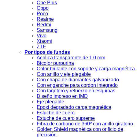
One Plus
Oppo
Poco
Realme
Redmi
Samsung
Vivo
Xiaomi
ZTE
Por tipos de fundas
Acrílica transparente de 1.0 mm
Bicolor purpurina
Color brillante con soporte y carga magnética
Con anillo y eje plegable
Con chapa de diamantes galvanizado
Con enganche para cordon integrado
Con tarjetero y refuerzo en esquinas
Diseño impreso en IMD
Eje plegable
Epoxi degradado carga magnética
Estuche de cuero
Estuche de cuero supreme
Fibra de carbono de 360º con anillo giratorio
Golden Shield magnética con orificio de
precisión