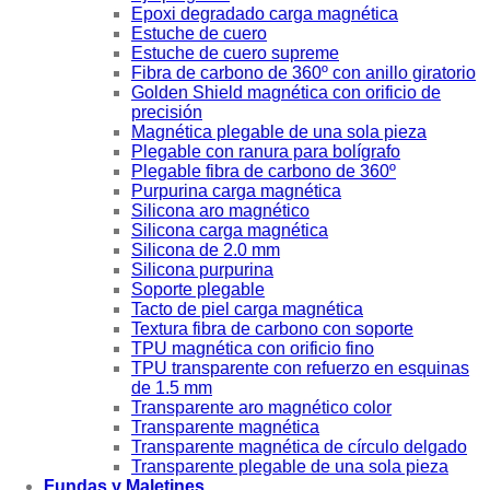
Epoxi degradado carga magnética
Estuche de cuero
Estuche de cuero supreme
Fibra de carbono de 360º con anillo giratorio
Golden Shield magnética con orificio de
precisión
Magnética plegable de una sola pieza
Plegable con ranura para bolígrafo
Plegable fibra de carbono de 360º
Purpurina carga magnética
Silicona aro magnético
Silicona carga magnética
Silicona de 2.0 mm
Silicona purpurina
Soporte plegable
Tacto de piel carga magnética
Textura fibra de carbono con soporte
TPU magnética con orificio fino
TPU transparente con refuerzo en esquinas
de 1.5 mm
Transparente aro magnético color
Transparente magnética
Transparente magnética de círculo delgado
Transparente plegable de una sola pieza
Fundas y Maletines