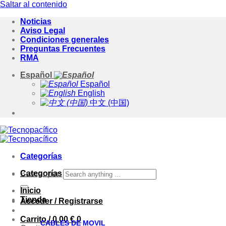
Saltar al contenido
Noticias
Aviso Legal
Condiciones generales
Preguntas Frecuentes
RMA
Español
Español
English
中文 (中国)
Categorías
Categorías
Buscar por:
Inicio
Tienda
Acceder / Registrarse
Carrito /
0.00
€
0
CABLES DE MOVIL