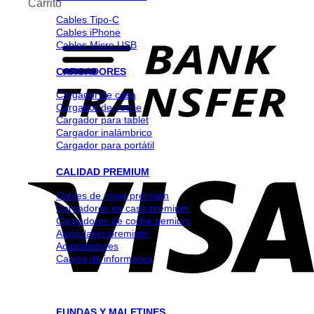
Carrito
Cables Tipo-C
Cables iPhone
Cables Micro USB
CARGADORES
Cargador de casa
Cargador de coche
Cargador para tablet
Cargador inalámbrico
Cargador para portátil
CALIDAD PREMIUM
Cables de movil premium
Cargadores de casa premium
Cargadores de coche pemium
Auriculares premium
Adapatadores
Cables de informatica
FUNDAS Y MALETINES