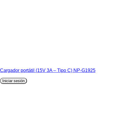
Cargador portátil (15V 3A – Tipo C) NP-G1925
Iniciar sesión