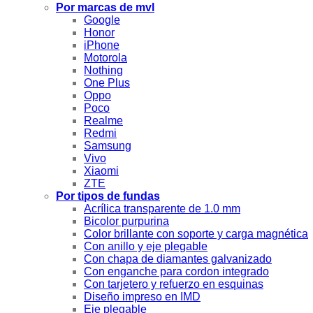
Por marcas de mvl
Google
Honor
iPhone
Motorola
Nothing
One Plus
Oppo
Poco
Realme
Redmi
Samsung
Vivo
Xiaomi
ZTE
Por tipos de fundas
Acrílica transparente de 1.0 mm
Bicolor purpurina
Color brillante con soporte y carga magnética
Con anillo y eje plegable
Con chapa de diamantes galvanizado
Con enganche para cordon integrado
Con tarjetero y refuerzo en esquinas
Diseño impreso en IMD
Eje plegable