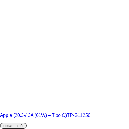
Apple (20.3V 3A (61W) – Tipo C)TP-G11256
Iniciar sesión