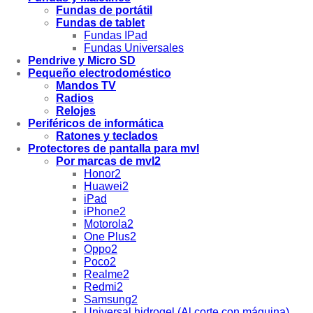
Fundas de portátil
Fundas de tablet
Fundas IPad
Fundas Universales
Pendrive y Micro SD
Pequeño electrodoméstico
Mandos TV
Radios
Relojes
Periféricos de informática
Ratones y teclados
Protectores de pantalla para mvl
Por marcas de mvl2
Honor2
Huawei2
iPad
iPhone2
Motorola2
One Plus2
Oppo2
Poco2
Realme2
Redmi2
Samsung2
Universal hidrogel (Al corte con máquina)