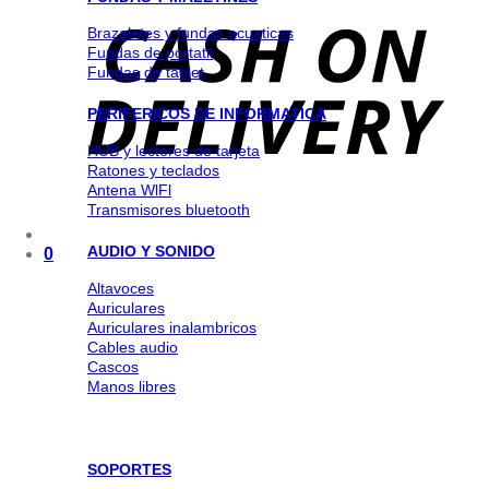
Brazaletes y fundas acuaticas
Fundas de portatil
Fundas de tablet
PERIFERICOS DE INFORMATICA
HUB y lectores de tarjeta
Ratones y teclados
Antena WlFl
Transmisores bluetooth
AUDIO Y SONIDO
0
Altavoces
Auriculares
Auriculares inalambricos
Cables audio
Cascos
Manos libres
SOPORTES