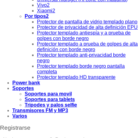
Vivo2
Xiaomi2
Por tipos2
Protector de pantalla de vidrio templado plano
Protector de privacidad de alta definición EPU
Protector templado antiespía y a prueba de
golpes con borde negro
Protector templado a prueba de golpes de alta
definición con borde negro
Protector templado anti-privacidad borde
negro
Protector templado borde negro pantalla
completa
Protector templado HD transparente
Power bank
Soportes
Soportes para movil
Soportes para tablets
Tripodes y palos selfie
Transmisores FM y MP3
Varios
Registrarse