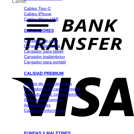
Carrito
Cables Tipo-C
Cables iPhone
Cables Micro USB
CARGADORES
Cargador de casa
Cargador de coche
Cargador para tablet
Cargador inalámbrico
Cargador para portátil
CALIDAD PREMIUM
Cables de movil premium
Cargadores de casa premium
Cargadores de coche pemium
Auriculares premium
Adapatadores
Cables de informatica
FUNDAS Y MALETINES