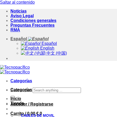
Saltar al contenido
Noticias
Aviso Legal
Condiciones generales
Preguntas Frecuentes
RMA
Español
Español
English
中文 (中国)
Categorías
Categorías
Buscar por:
Inicio
Tienda
Acceder / Registrarse
Carrito /
0.00
€
0
CABLES DE MOVIL