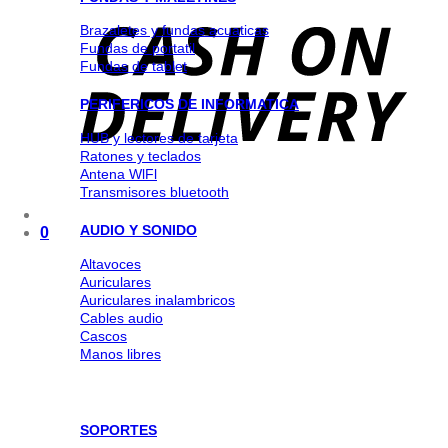
Brazaletes y fundas acuaticas
Fundas de portatil
Fundas de tablet
PERIFERICOS DE INFORMATICA
HUB y lectores de tarjeta
Ratones y teclados
Antena WlFl
Transmisores bluetooth
AUDIO Y SONIDO
0
Altavoces
Auriculares
Auriculares inalambricos
Cables audio
Cascos
Manos libres
SOPORTES