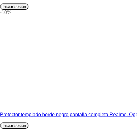
Iniciar sesión
-10%
Protector templado borde negro pantalla completa Realme, 
Iniciar sesión