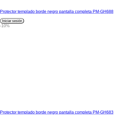
Protector templado borde negro pantalla completa PM-GH688
Iniciar sesión
-10%
Protector templado borde negro pantalla completa PM-GH683