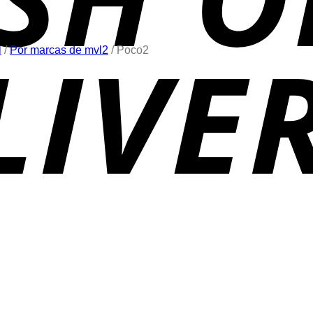
l
/
Por marcas de mvl2
/
Poco2