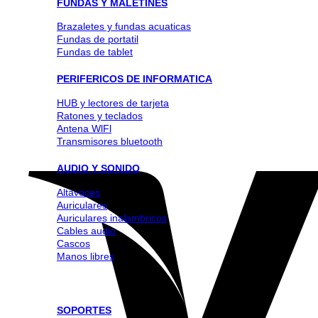
FUNDAS Y MALETINES
Brazaletes y fundas acuaticas
Fundas de portatil
Fundas de tablet
PERIFERICOS DE INFORMATICA
HUB y lectores de tarjeta
Ratones y teclados
Antena WlFl
Transmisores bluetooth
AUDIO Y SONIDO
Altavoces
Auriculares
Auriculares inalambricos
Cables audio
Cascos
Manos libres
SOPORTES