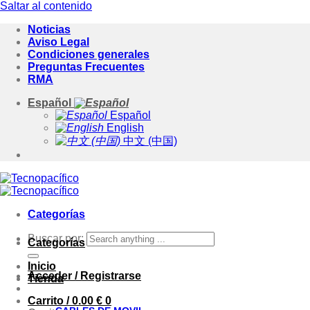
Saltar al contenido
Noticias
Aviso Legal
Condiciones generales
Preguntas Frecuentes
RMA
Español
Español
English
中文 (中国)
Categorías
Buscar por:
Categorías
Inicio
Acceder / Registrarse
Tienda
Carrito /
0.00
€
0