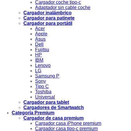
Cargador coche tipo-c
Adaptador sin cable coche
Cargador inalámbrico
Cargador para patinete
Cargador para portátil
Acer
Apple
Asus
Dell
Fujitsu
HP
IBM
Lenovo
LG
Samsung P
Sony
Tipo C
Toshiba
Universal
Cargador para tablet
Cargadores de Smartwatch
Categoría Premium
Cargador de casa premium
Cargador casa iPhone premium
Cargador casa tipo-c premium