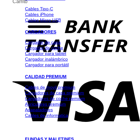
Carrito
Cables Tipo-C
Cables iPhone
Cables Micro USB
CARGADORES
Cargador de casa
Cargador de coche
Cargador para tablet
Cargador inalámbrico
Cargador para portátil
CALIDAD PREMIUM
Cables de movil premium
Cargadores de casa premium
Cargadores de coche pemium
Auriculares premium
Adapatadores
Cables de informatica
FUNDAS Y MALETINES