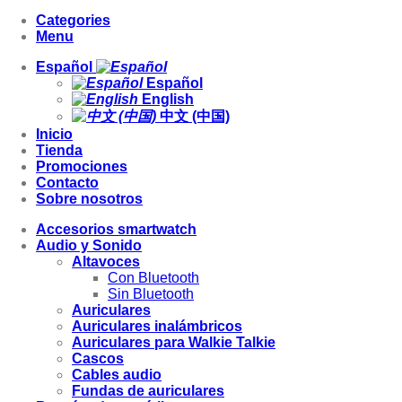
Categories
Menu
Español
Español
English
中文 (中国)
Inicio
Tienda
Promociones
Contacto
Sobre nosotros
Accesorios smartwatch
Audio y Sonido
Altavoces
Con Bluetooth
Sin Bluetooth
Auriculares
Auriculares inalámbricos
Auriculares para Walkie Talkie
Cascos
Cables audio
Fundas de auriculares