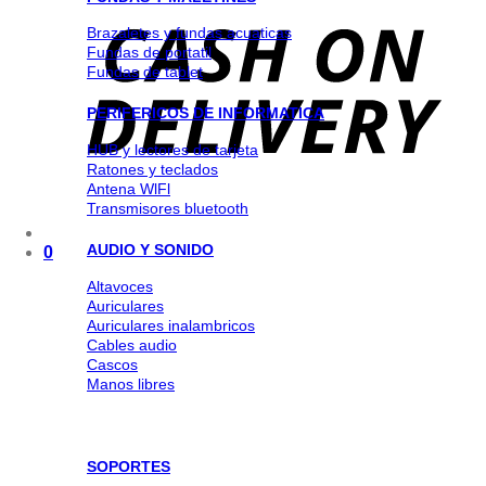
Brazaletes y fundas acuaticas
Fundas de portatil
Fundas de tablet
PERIFERICOS DE INFORMATICA
HUB y lectores de tarjeta
Ratones y teclados
Antena WlFl
Transmisores bluetooth
AUDIO Y SONIDO
0
Altavoces
Auriculares
Auriculares inalambricos
Cables audio
Cascos
Manos libres
SOPORTES