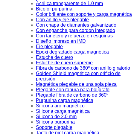
Acrílica transparente de 1.0 mm
Bicolor purpurina
Color brillante con soporte y carga magnética
Con anillo y eje plegable
Con chapa de diamantes galvanizado
Con enganche para cordon integrado
Con tarjetero y refuerzo en esquinas
Diseño impreso en IMD
Eje plegable
Epoxi degradado carga magnética
Estuche de cuero
Estuche de cuero supreme
Fibra de carbono de 360º con anillo giratorio
Golden Shield magnética con orificio de
precisión
Magnética plegable de una sola pieza
Plegable con ranura para bolígrafo
Plegable fibra de carbono de 360º
Purpurina carga magnética
Silicona aro magnético
Silicona carga magnética
Silicona de 2.0 mm
Silicona purpurina
Soporte plegable
Tacto de piel carga magnética