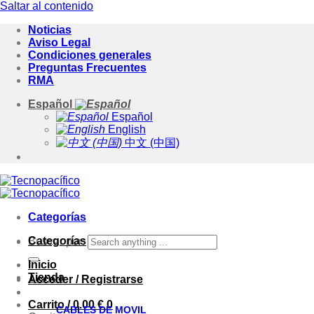
Saltar al contenido
Noticias
Aviso Legal
Condiciones generales
Preguntas Frecuentes
RMA
Español
Español
English
中文 (中国)
Categorías
Categorías
Buscar por:
Inicio
Tienda
Acceder / Registrarse
Carrito /
0.00
€
0
CABLES DE MOVIL