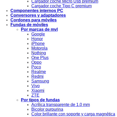
Cargador coche Micro Usb premium
Cargador coche Tipo C premium
Componentes internos PC
Conversores y adaptadores
Cordones para móviles
Fundas de móviles
Por marcas de mvl
Google
Honor
iPhone
Motorola
Nothing
One Plus
Oppo
Poco
Realme
Redmi
Samsung
Vivo
Xiaomi
ZTE
Por tipos de fundas
Acrílica transparente de 1.0 mm
Bicolor purpurina
Color brillante con soporte y carga magnética