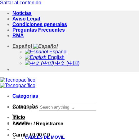
Saltar al contenido
Noticias
Aviso Legal
Condiciones generales
Preguntas Frecuentes
RMA
Español
Español
English
中文 (中国)
Categorías
Categorías
Buscar por:
Inicio
Tienda
Acceder / Registrarse
Carrito /
0.00
€
0
CABLES DE MOVIL