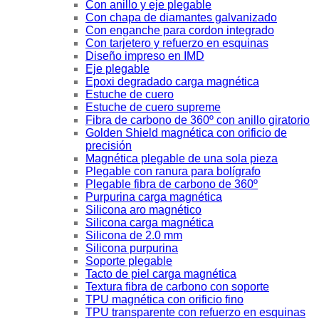
Con anillo y eje plegable
Con chapa de diamantes galvanizado
Con enganche para cordon integrado
Con tarjetero y refuerzo en esquinas
Diseño impreso en IMD
Eje plegable
Epoxi degradado carga magnética
Estuche de cuero
Estuche de cuero supreme
Fibra de carbono de 360º con anillo giratorio
Golden Shield magnética con orificio de
precisión
Magnética plegable de una sola pieza
Plegable con ranura para bolígrafo
Plegable fibra de carbono de 360º
Purpurina carga magnética
Silicona aro magnético
Silicona carga magnética
Silicona de 2.0 mm
Silicona purpurina
Soporte plegable
Tacto de piel carga magnética
Textura fibra de carbono con soporte
TPU magnética con orificio fino
TPU transparente con refuerzo en esquinas