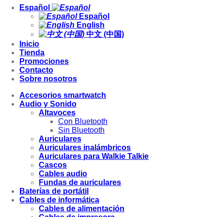
Español
Español
English
中文 (中国)
Inicio
Tienda
Promociones
Contacto
Sobre nosotros
Accesorios smartwatch
Audio y Sonido
Altavoces
Con Bluetooth
Sin Bluetooth
Auriculares
Auriculares inalámbricos
Auriculares para Walkie Talkie
Cascos
Cables audio
Fundas de auriculares
Baterías de portátil
Cables de informática
Cables de alimentación