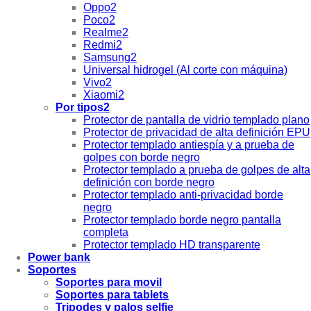
Oppo2
Poco2
Realme2
Redmi2
Samsung2
Universal hidrogel (Al corte con máquina)
Vivo2
Xiaomi2
Por tipos2
Protector de pantalla de vidrio templado plano
Protector de privacidad de alta definición EPU
Protector templado antiespía y a prueba de
golpes con borde negro
Protector templado a prueba de golpes de alta
definición con borde negro
Protector templado anti-privacidad borde
negro
Protector templado borde negro pantalla
completa
Protector templado HD transparente
Power bank
Soportes
Soportes para movil
Soportes para tablets
Tripodes y palos selfie