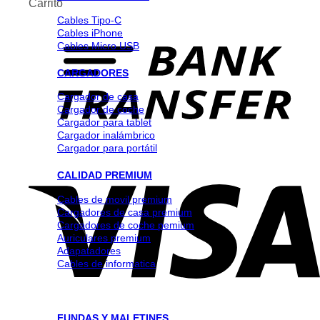
Carrito
Cables Tipo-C
Cables iPhone
Cables Micro USB
CARGADORES
Cargador de casa
Cargador de coche
Cargador para tablet
Cargador inalámbrico
Cargador para portátil
CALIDAD PREMIUM
Cables de movil premium
Cargadores de casa premium
Cargadores de coche pemium
Auriculares premium
Adapatadores
Cables de informatica
FUNDAS Y MALETINES