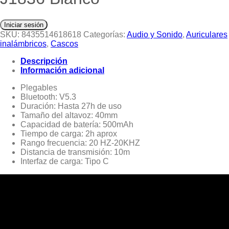
Iniciar sesión
SKU:
8435514618618
Categorías:
Audio y Sonido
,
Auriculares
inalámbricos
,
Cascos
Descripción
Información adicional
Plegables
Bluetooth: V5.3
Duración: Hasta 27h de uso
Tamaño del altavoz: 40mm
Capacidad de batería: 500mAh
Tiempo de carga: 2h aprox
Rango frecuencia: 20 HZ-20KHZ
Distancia de transmisión: 10m
Interfaz de carga: Tipo C