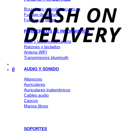
Brazaletes y fundas acuaticas
Fundas de portatil
Fundas de tablet
PERIFERICOS DE INFORMATICA
HUB y lectores de tarjeta
Ratones y teclados
Antena WlFl
Transmisores bluetooth
AUDIO Y SONIDO
0
Altavoces
Auriculares
Auriculares inalambricos
Cables audio
Cascos
Manos libres
SOPORTES