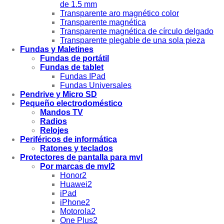
de 1.5 mm
Transparente aro magnético color
Transparente magnética
Transparente magnética de círculo delgado
Transparente plegable de una sola pieza
Fundas y Maletines
Fundas de portátil
Fundas de tablet
Fundas IPad
Fundas Universales
Pendrive y Micro SD
Pequeño electrodoméstico
Mandos TV
Radios
Relojes
Periféricos de informática
Ratones y teclados
Protectores de pantalla para mvl
Por marcas de mvl2
Honor2
Huawei2
iPad
iPhone2
Motorola2
One Plus2