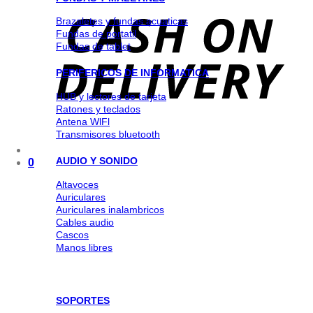
Brazaletes y fundas acuaticas
Fundas de portatil
Fundas de tablet
PERIFERICOS DE INFORMATICA
HUB y lectores de tarjeta
Ratones y teclados
Antena WlFl
Transmisores bluetooth
AUDIO Y SONIDO
0
Altavoces
Auriculares
Auriculares inalambricos
Cables audio
Cascos
Manos libres
SOPORTES