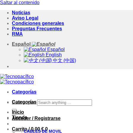
Saltar al contenido
Noticias
Aviso Legal
Condiciones generales
Preguntas Frecuentes
RMA
Español
Español
English
中文 (中国)
Categorías
Categorías
Buscar por:
Inicio
Tienda
Acceder / Registrarse
Carrito /
0.00
€
0
CABLES DE MOVIL