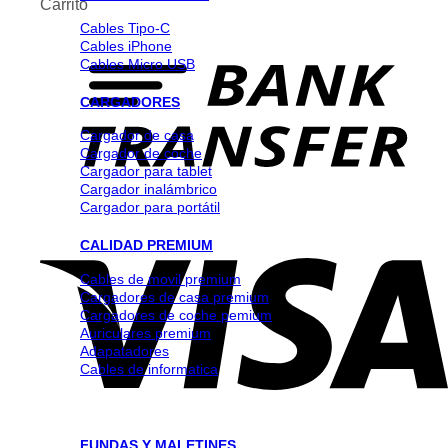
Carrito
Cables Tipo-C
Cables iPhone
Cables Micro USB
CARGADORES
Cargador de casa
Cargador de coche
Cargador para tablet
Cargador inalámbrico
Cargador para portátil
CALIDAD PREMIUM
Cables de movil premium
Cargadores de casa premium
Cargadores de coche pemium
Auriculares premium
Adapatadores
Cables de informatica
FUNDAS Y MALETINES