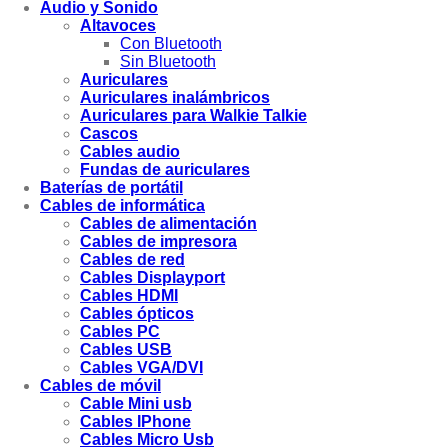
Audio y Sonido
Altavoces
Con Bluetooth
Sin Bluetooth
Auriculares
Auriculares inalámbricos
Auriculares para Walkie Talkie
Cascos
Cables audio
Fundas de auriculares
Baterías de portátil
Cables de informática
Cables de alimentación
Cables de impresora
Cables de red
Cables Displayport
Cables HDMI
Cables ópticos
Cables PC
Cables USB
Cables VGA/DVI
Cables de móvil
Cable Mini usb
Cables IPhone
Cables Micro Usb