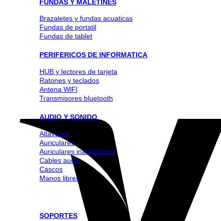
FUNDAS Y MALETINES
Brazaletes y fundas acuaticas
Fundas de portatil
Fundas de tablet
PERIFERICOS DE INFORMATICA
HUB y lectores de tarjeta
Ratones y teclados
Antena WlFl
Transmisores bluetooth
AUDIO Y SONIDO
Altavoces
Auriculares
Auriculares inalambricos
Cables audio
Cascos
Manos libres
SOPORTES