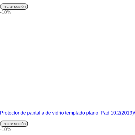
Iniciar sesión
-10%
Protector de pantalla de vidrio templado plano iPad 10.2(201
Iniciar sesión
-10%