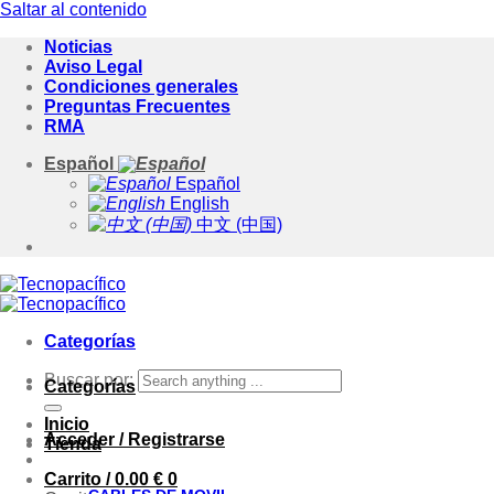
Saltar al contenido
Noticias
Aviso Legal
Condiciones generales
Preguntas Frecuentes
RMA
Español
Español
English
中文 (中国)
Categorías
Buscar por:
Categorías
Inicio
Acceder / Registrarse
Tienda
Carrito /
0.00
€
0