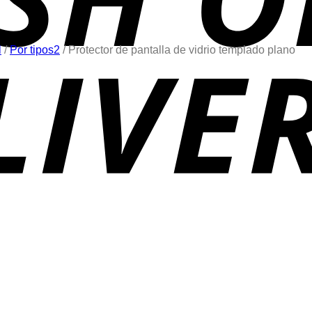
l
/
Por tipos2
/
Protector de pantalla de vidrio templado plano