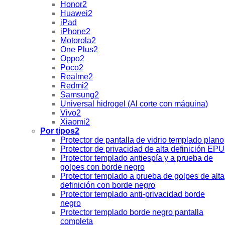
Honor2
Huawei2
iPad
iPhone2
Motorola2
One Plus2
Oppo2
Poco2
Realme2
Redmi2
Samsung2
Universal hidrogel (Al corte con máquina)
Vivo2
Xiaomi2
Por tipos2
Protector de pantalla de vidrio templado plano
Protector de privacidad de alta definición EPU
Protector templado antiespía y a prueba de
golpes con borde negro
Protector templado a prueba de golpes de alta
definición con borde negro
Protector templado anti-privacidad borde
negro
Protector templado borde negro pantalla
completa