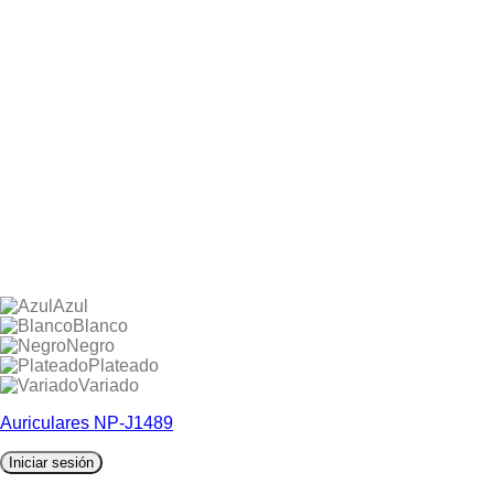
Azul
Blanco
Negro
Plateado
Variado
Auriculares NP-J1489
Iniciar sesión