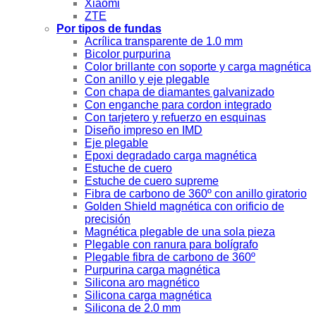
Xiaomi
ZTE
Por tipos de fundas
Acrílica transparente de 1.0 mm
Bicolor purpurina
Color brillante con soporte y carga magnética
Con anillo y eje plegable
Con chapa de diamantes galvanizado
Con enganche para cordon integrado
Con tarjetero y refuerzo en esquinas
Diseño impreso en IMD
Eje plegable
Epoxi degradado carga magnética
Estuche de cuero
Estuche de cuero supreme
Fibra de carbono de 360º con anillo giratorio
Golden Shield magnética con orificio de
precisión
Magnética plegable de una sola pieza
Plegable con ranura para bolígrafo
Plegable fibra de carbono de 360º
Purpurina carga magnética
Silicona aro magnético
Silicona carga magnética
Silicona de 2.0 mm