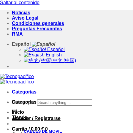
Saltar al contenido
Noticias
Aviso Legal
Condiciones generales
Preguntas Frecuentes
RMA
Español
Español
English
中文 (中国)
Categorías
Categorías
Buscar por:
Inicio
Tienda
Acceder / Registrarse
Carrito /
0.00
€
0
CABLES DE MOVIL