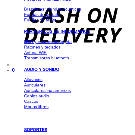
Brazaletes y fundas acuaticas
Fundas de portatil
Fundas de tablet
PERIFERICOS DE INFORMATICA
HUB y lectores de tarjeta
Ratones y teclados
Antena WlFl
Transmisores bluetooth
AUDIO Y SONIDO
0
Altavoces
Auriculares
Auriculares inalambricos
Cables audio
Cascos
Manos libres
SOPORTES