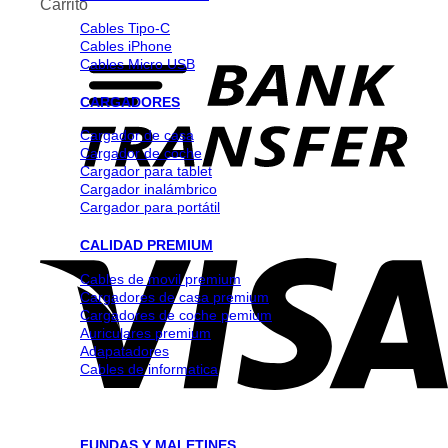
Carrito
Cables Tipo-C
Cables iPhone
Cables Micro USB
CARGADORES
Cargador de casa
Cargador de coche
Cargador para tablet
Cargador inalámbrico
Cargador para portátil
CALIDAD PREMIUM
Cables de movil premium
Cargadores de casa premium
Cargadores de coche pemium
Auriculares premium
Adapatadores
Cables de informatica
FUNDAS Y MALETINES