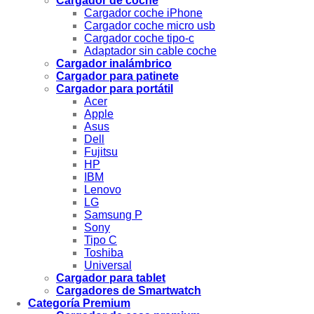
Cargador de coche
Cargador coche iPhone
Cargador coche micro usb
Cargador coche tipo-c
Adaptador sin cable coche
Cargador inalámbrico
Cargador para patinete
Cargador para portátil
Acer
Apple
Asus
Dell
Fujitsu
HP
IBM
Lenovo
LG
Samsung P
Sony
Tipo C
Toshiba
Universal
Cargador para tablet
Cargadores de Smartwatch
Categoría Premium