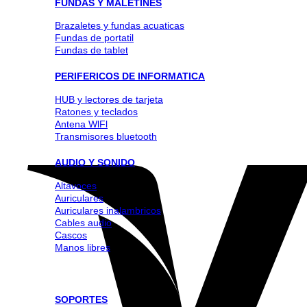
FUNDAS Y MALETINES
Brazaletes y fundas acuaticas
Fundas de portatil
Fundas de tablet
PERIFERICOS DE INFORMATICA
HUB y lectores de tarjeta
Ratones y teclados
Antena WlFl
Transmisores bluetooth
AUDIO Y SONIDO
Altavoces
Auriculares
Auriculares inalambricos
Cables audio
Cascos
Manos libres
SOPORTES