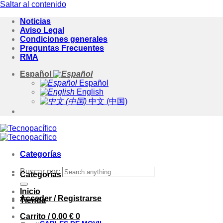
Saltar al contenido
Noticias
Aviso Legal
Condiciones generales
Preguntas Frecuentes
RMA
Español
Español
English
中文 (中国)
Categorías
Buscar por:
Categorías
Inicio
Acceder / Registrarse
Tienda
Carrito /
0.00
€
0