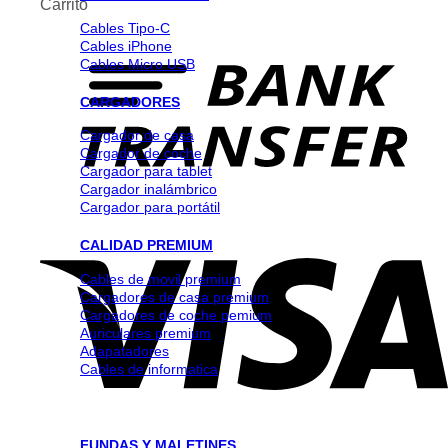
Carrito
Cables Tipo-C
Cables iPhone
Cables Micro USB
CARGADORES
Cargador de casa
Cargador de coche
Cargador para tablet
Cargador inalámbrico
Cargador para portátil
CALIDAD PREMIUM
Cables de movil premium
Cargadores de casa premium
Cargadores de coche pemium
Auriculares premium
Adapatadores
Cables de informatica
FUNDAS Y MALETINES