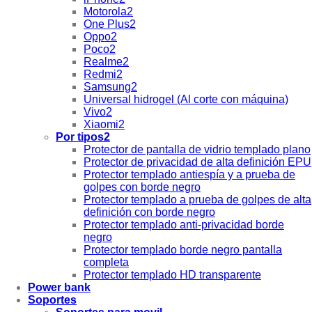
Motorola2
One Plus2
Oppo2
Poco2
Realme2
Redmi2
Samsung2
Universal hidrogel (Al corte con máquina)
Vivo2
Xiaomi2
Por tipos2
Protector de pantalla de vidrio templado plano
Protector de privacidad de alta definición EPU
Protector templado antiespía y a prueba de
golpes con borde negro
Protector templado a prueba de golpes de alta
definición con borde negro
Protector templado anti-privacidad borde
negro
Protector templado borde negro pantalla
completa
Protector templado HD transparente
Power bank
Soportes