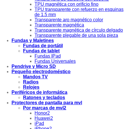
TPU magnética con orificio fino
TPU transparente con refuerzo en esquinas
de 1.5 mm
Transparente aro magnético color
Transparente magnética
Transparente magnética de círculo delgado
Transparente plegable de una sola pieza
Fundas y Maletines
Fundas de portátil
Fundas de tablet
Fundas IPad
Fundas Universales
Pendrive y Micro SD
Pequeño electrodoméstico
Mandos TV
Radios
Relojes
Periféricos de informática
Ratones y teclados
Protectores de pantalla para mvl
Por marcas de mvl2
Honor2
Huawei2
iPad
iPhone2