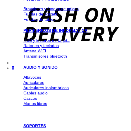
Brazaletes y fundas acuaticas
Fundas de portatil
Fundas de tablet
PERIFERICOS DE INFORMATICA
HUB y lectores de tarjeta
Ratones y teclados
Antena WlFl
Transmisores bluetooth
AUDIO Y SONIDO
0
Altavoces
Auriculares
Auriculares inalambricos
Cables audio
Cascos
Manos libres
SOPORTES