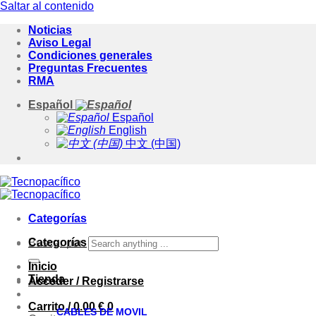
Saltar al contenido
Noticias
Aviso Legal
Condiciones generales
Preguntas Frecuentes
RMA
Español
Español
English
中文 (中国)
Categorías
Categorías
Buscar por:
Inicio
Tienda
Acceder / Registrarse
Carrito /
0.00
€
0
CABLES DE MOVIL