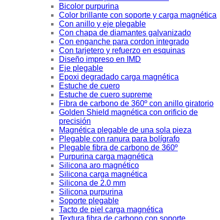
Bicolor purpurina
Color brillante con soporte y carga magnética
Con anillo y eje plegable
Con chapa de diamantes galvanizado
Con enganche para cordon integrado
Con tarjetero y refuerzo en esquinas
Diseño impreso en IMD
Eje plegable
Epoxi degradado carga magnética
Estuche de cuero
Estuche de cuero supreme
Fibra de carbono de 360º con anillo giratorio
Golden Shield magnética con orificio de
precisión
Magnética plegable de una sola pieza
Plegable con ranura para bolígrafo
Plegable fibra de carbono de 360º
Purpurina carga magnética
Silicona aro magnético
Silicona carga magnética
Silicona de 2.0 mm
Silicona purpurina
Soporte plegable
Tacto de piel carga magnética
Textura fibra de carbono con soporte