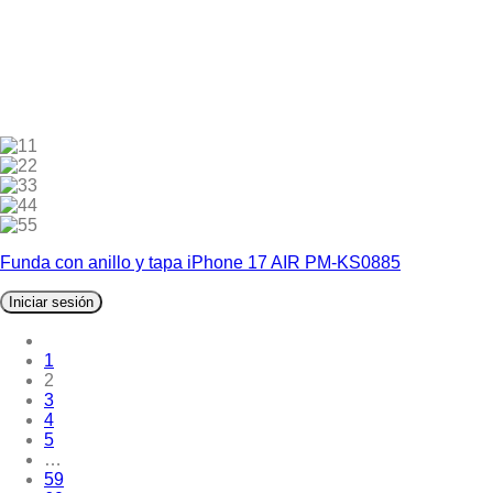
1
2
3
4
5
Funda con anillo y tapa iPhone 17 AIR PM-KS0885
Iniciar sesión
1
2
3
4
5
…
59