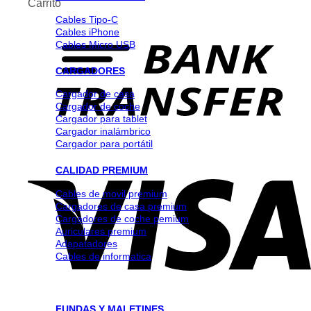
Carrito
Cables Tipo-C
Cables iPhone
Cables Micro USB
CARGADORES
Cargador de casa
Cargador de coche
Cargador para tablet
Cargador inalámbrico
Cargador para portátil
CALIDAD PREMIUM
Cables de movil premium
Cargadores de casa premium
Cargadores de coche pemium
Auriculares premium
Adapatadores
Cables de informatica
FUNDAS Y MALETINES