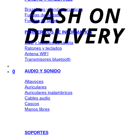
Brazaletes y fundas acuaticas
Fundas de portatil
Fundas de tablet
PERIFERICOS DE INFORMATICA
HUB y lectores de tarjeta
Ratones y teclados
Antena WlFl
Transmisores bluetooth
AUDIO Y SONIDO
0
Altavoces
Auriculares
Auriculares inalambricos
Cables audio
Cascos
Manos libres
SOPORTES