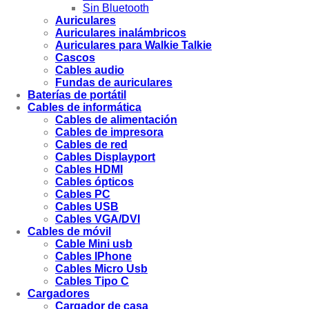
Sin Bluetooth
Auriculares
Auriculares inalámbricos
Auriculares para Walkie Talkie
Cascos
Cables audio
Fundas de auriculares
Baterías de portátil
Cables de informática
Cables de alimentación
Cables de impresora
Cables de red
Cables Displayport
Cables HDMI
Cables ópticos
Cables PC
Cables USB
Cables VGA/DVI
Cables de móvil
Cable Mini usb
Cables IPhone
Cables Micro Usb
Cables Tipo C
Cargadores
Cargador de casa