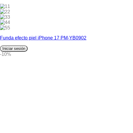
1
2
3
4
5
Funda efecto piel iPhone 17 PM-YB0902
Iniciar sesión
-10%