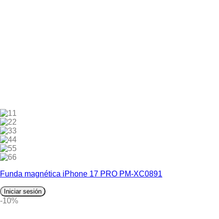
1
2
3
4
5
6
Funda magnética iPhone 17 PRO PM-XC0891
Iniciar sesión
-10%