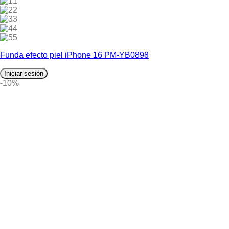
1
2
3
4
5
Funda efecto piel iPhone 16 PM-YB0898
Iniciar sesión
-10%