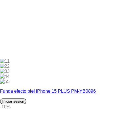
1
2
3
4
5
Funda efecto piel iPhone 15 PLUS PM-YB0896
Iniciar sesión
-10%