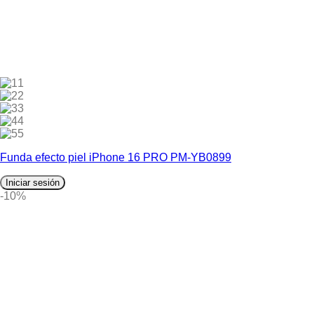
1
2
3
4
5
Funda efecto piel iPhone 16 PRO PM-YB0899
Iniciar sesión
-10%