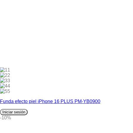
1
2
3
4
5
Funda efecto piel iPhone 16 PLUS PM-YB0900
Iniciar sesión
-10%