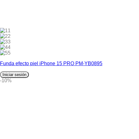
1
2
3
4
5
Funda efecto piel iPhone 15 PRO PM-YB0895
Iniciar sesión
-10%