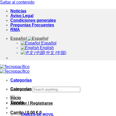
Saltar al contenido
Noticias
Aviso Legal
Condiciones generales
Preguntas Frecuentes
RMA
Español
Español
English
中文 (中国)
Categorías
Categorías
Buscar por:
Inicio
Tienda
Acceder / Registrarse
Carrito /
0.00
€
0
CABLES DE MOVIL