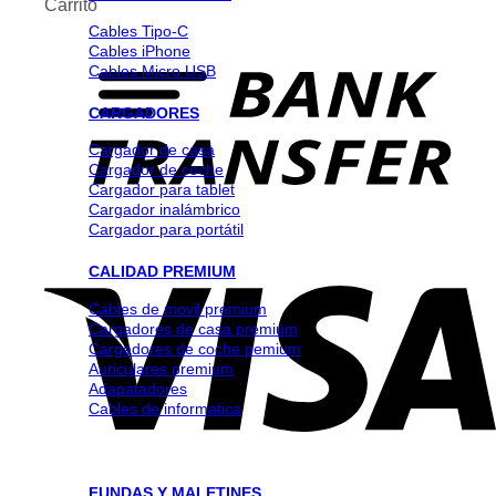
Carrito
Cables Tipo-C
Cables iPhone
Cables Micro USB
CARGADORES
Cargador de casa
Cargador de coche
Cargador para tablet
Cargador inalámbrico
Cargador para portátil
CALIDAD PREMIUM
Cables de movil premium
Cargadores de casa premium
Cargadores de coche pemium
Auriculares premium
Adapatadores
Cables de informatica
FUNDAS Y MALETINES