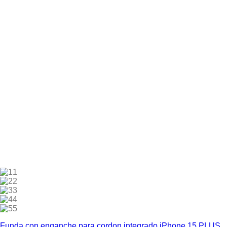
1
2
3
4
5
Funda con enganche para cordon integrado iPhone 15 PLUS