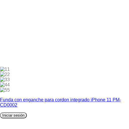
1
2
3
4
5
Funda con enganche para cordon integrado iPhone 11 PM-
CD0002
Iniciar sesión