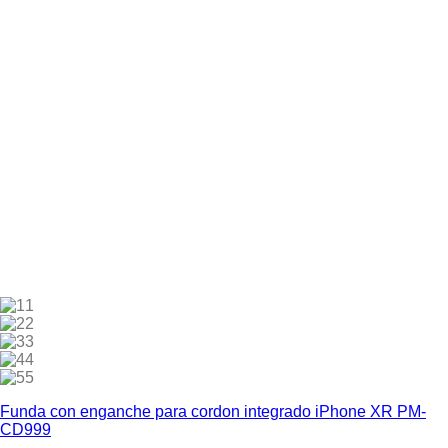
1
2
3
4
5
Funda con enganche para cordon integrado iPhone XR PM-
CD999