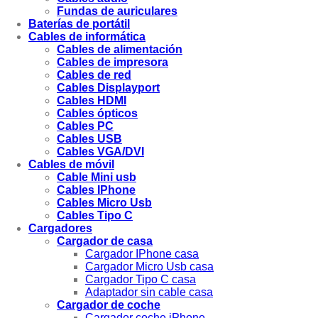
Fundas de auriculares
Baterías de portátil
Cables de informática
Cables de alimentación
Cables de impresora
Cables de red
Cables Displayport
Cables HDMI
Cables ópticos
Cables PC
Cables USB
Cables VGA/DVI
Cables de móvil
Cable Mini usb
Cables IPhone
Cables Micro Usb
Cables Tipo C
Cargadores
Cargador de casa
Cargador IPhone casa
Cargador Micro Usb casa
Cargador Tipo C casa
Adaptador sin cable casa
Cargador de coche
Cargador coche iPhone