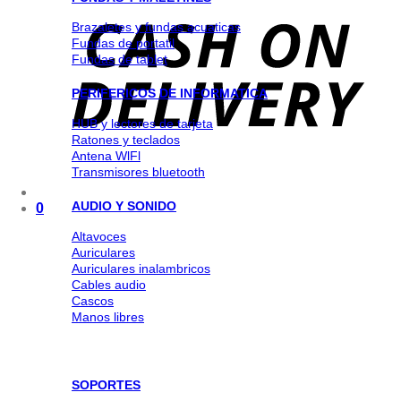
Brazaletes y fundas acuaticas
Fundas de portatil
Fundas de tablet
PERIFERICOS DE INFORMATICA
HUB y lectores de tarjeta
Ratones y teclados
Antena WlFl
Transmisores bluetooth
AUDIO Y SONIDO
0
Altavoces
Auriculares
Auriculares inalambricos
Cables audio
Cascos
Manos libres
SOPORTES