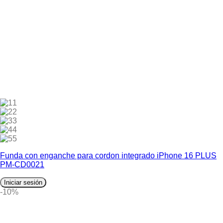
1
2
3
4
5
Funda con enganche para cordon integrado iPhone 16 PLUS
PM-CD0021
Iniciar sesión
-10%