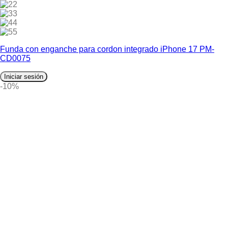
2
3
4
5
Funda con enganche para cordon integrado iPhone 17 PM-
CD0075
Iniciar sesión
-10%