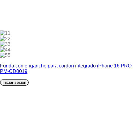
1
2
3
4
5
Funda con enganche para cordon integrado iPhone 16 PRO
PM-CD0019
Iniciar sesión