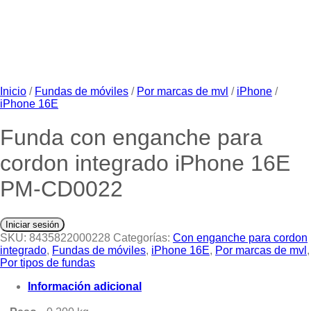
Inicio
/
Fundas de móviles
/
Por marcas de mvl
/
iPhone
/
iPhone 16E
Funda con enganche para
cordon integrado iPhone 16E
PM-CD0022
Iniciar sesión
SKU:
8435822000228
Categorías:
Con enganche para cordon
integrado
,
Fundas de móviles
,
iPhone 16E
,
Por marcas de mvl
,
Por tipos de fundas
Información adicional