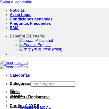
Saltar al contenido
Noticias
Aviso Legal
Condiciones generales
Preguntas Frecuentes
RMA
Español
Español
English
中文 (中国)
Categorías
Categorías
Buscar por:
Inicio
Tienda
Acceder / Registrarse
Carrito /
0.00
€
0
CABLES DE MOVIL