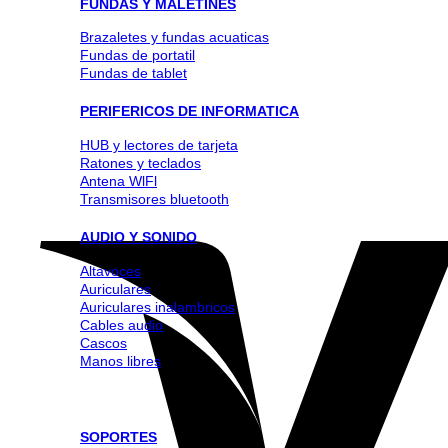
FUNDAS Y MALETINES
Brazaletes y fundas acuaticas
Fundas de portatil
Fundas de tablet
PERIFERICOS DE INFORMATICA
HUB y lectores de tarjeta
Ratones y teclados
Antena WlFl
Transmisores bluetooth
AUDIO Y SONIDO
Altavoces
Auriculares
Auriculares inalambricos
Cables audio
Cascos
Manos libres
SOPORTES