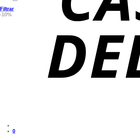
Filtrar
-10%
0