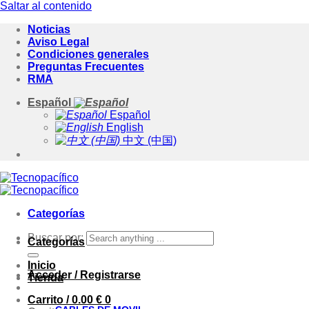
Saltar al contenido
Noticias
Aviso Legal
Condiciones generales
Preguntas Frecuentes
RMA
Español
Español
English
中文 (中国)
Categorías
Buscar por:
Categorías
Inicio
Acceder / Registrarse
Tienda
Carrito /
0.00
€
0